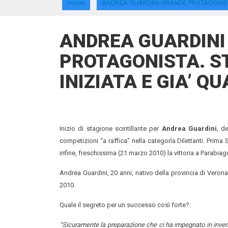
Home
ANDREA GUARDINI GRANDE PROTAGONISTA.
ANDREA GUARDINI
PROTAGONISTA. S
INIZIATA E GIA’ Q
Inizio di stagione scintillante per
Andrea Guardini
, d
competizioni “a raffica” nella categorìa Dilettanti. Prim
infine, freschissima (21 marzo 2010) la vittoria a Parabiago
Andrea Guardini, 20 anni, nativo della provincia di Verona
2010.
Quale il segreto per un successo così forte?:
“Sicuramente la preparazione che ci ha impegnato in invern