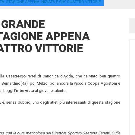
 STAGIONE APPENA INIZIATA E GIA’ QUATTRO VITTORIE
 GRANDE
TAGIONE APPENA
UATTRO VITTORIE
ella Casati-Ngc-Perrel di Canonica d’Adda, che ha vinto ben quattro
a S.Bernardino(Ra), poi Melzo, poi ancora la Piccola Coppa Agostoni e
. Leggi l’
intervista
al giovane talento.
, è, senza dubbio, uno degli atleti più interessanti di questa stagione
o, con la cura meticolosa del Direttore Sportivo Gaetano Zanetti. Sulle