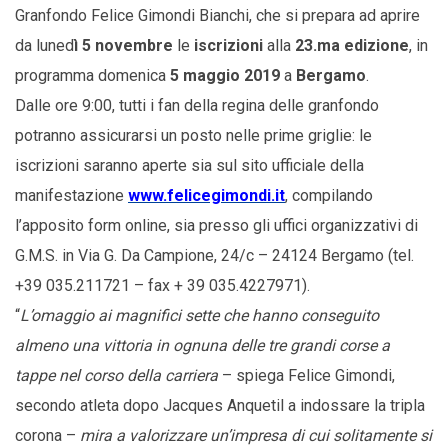
Granfondo Felice Gimondi Bianchi, che si prepara ad aprire
da luned
ì 5 novembre
le
iscrizioni
alla
23.ma edizione
, in
programma domenica
5 maggio 2019
a
Bergamo
.
Dalle ore 9:00, tutti i fan della regina delle granfondo
potranno assicurarsi un posto nelle prime griglie: le
iscrizioni saranno aperte sia sul sito ufficiale della
manifestazione
www.felicegimondi.it
, compilando
l’apposito form online, sia presso gli uffici organizzativi di
G.M.S. in Via G. Da Campione, 24/c – 24124 Bergamo (tel.
+39 035.211721 – fax + 39 035.4227971).
“
L’omaggio ai magnifici sette che hanno conseguito
almeno una vittoria in ognuna delle tre grandi corse a
tappe nel corso della carriera
– spiega Felice Gimondi,
secondo atleta dopo Jacques Anquetil a indossare la tripla
corona –
mira a valorizzare un’impresa di cui solitamente si