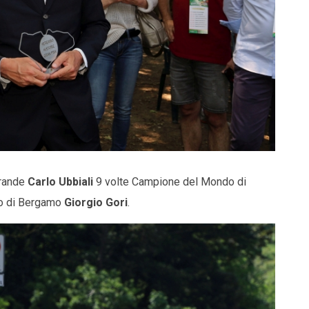
grande
Carlo
Ubbiali
9 volte Campione del Mondo di
co di Bergamo
Giorgio Gori
.