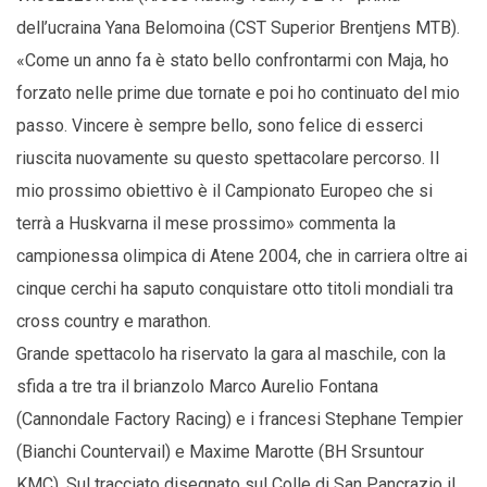
dell’ucraina Yana Belomoina (CST Superior Brentjens MTB).
«Come un anno fa è stato bello confrontarmi con Maja, ho
forzato nelle prime due tornate e poi ho continuato del mio
passo. Vincere è sempre bello, sono felice di esserci
riuscita nuovamente su questo spettacolare percorso. Il
mio prossimo obiettivo è il Campionato Europeo che si
terrà a Huskvarna il mese prossimo» commenta la
campionessa olimpica di Atene 2004, che in carriera oltre ai
cinque cerchi ha saputo conquistare otto titoli mondiali tra
cross country e marathon.
Grande spettacolo ha riservato la gara al maschile, con la
sfida a tre tra il brianzolo Marco Aurelio Fontana
(Cannondale Factory Racing) e i francesi Stephane Tempier
(Bianchi Countervail) e Maxime Marotte (BH Srsuntour
KMC). Sul tracciato disegnato sul Colle di San Pancrazio il