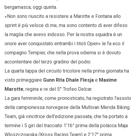
bergamasca, oggi quinta.
«Non sono riuscito a resistere a Marotte e Fontana allo
sprint è più veloce di me, ma sono contento di aver difeso
la maglia che avevo indosso. Per la nostra squadra è un
onore aver conquistato entrambi i titoli Open» le fa eco il
compagno Tempier, che nella prova odierna si è dovuto
accontentare del terzo gradino del podio.
La quarta tappa del circuito tricolore nella prima giornata ha
visto primeggiare
Gunn Rita Dhale Flesja
e
Maxime
Marotte
, regina e re del 5° Trofeo Delcar.
La gara femminile, come pronosticato, ha registrato l’assolo
della campionessa norvegese della Multivan Merida Biking
Team, già vincitrice dell’edizione passata, che ha portato a
termine i 5 giri del tracciato 1’16” prima della polacca Maja
Wloszczowska (Kross Racing Team) e 2’17” prima