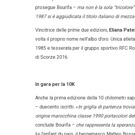
prosegue Bourifa –
ma non è la sola “tricolore
1987 si è aggiudicata il titolo italiano di me
Vincitrice delle prime due edizioni,
Eliana Patel
volta il proprio nome nell’albo d’oro. Unica atlet
1985 e tesserata per il gruppo sportivo RFC Ro
di Scorze 2016.
In gara per la 10K
Anche la prima edizione della 10 chilometri sapr
– duecento iscritti. «
In griglia di partenza trovi
origine marocchina classe 1990 portacolori del
conclude Bourifa –
che rappresenta la speranza
lui l’enfant du pais, il bergamasco Matteo Boss