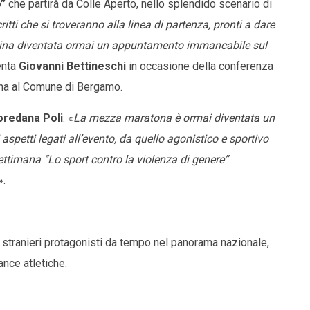
o”
che partirà da Colle Aperto, nello splendido scenario di
tti che si troveranno alla linea di partenza, pronti a dare
onina diventata ormai un appuntamento immancabile sul
enta
Giovanni Bettineschi
in occasione della conferenza
ina al Comune di Bergamo.
oredana Poli
: «
La mezza maratona è ormai diventata un
i aspetti legati all’evento, da quello agonistico e sportivo
ettimana “Lo sport contro la violenza di genere”
».
i stranieri protagonisti da tempo nel panorama nazionale,
ance atletiche.