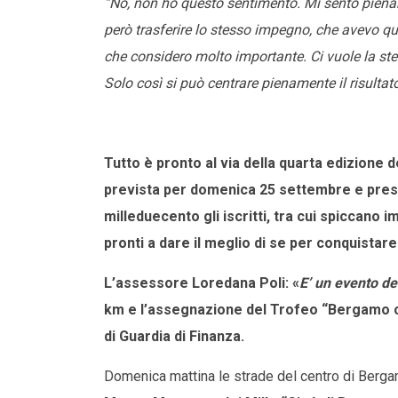
“No, non ho questo sentimento. Mi sento piena
però trasferire lo stesso impegno, che avevo q
che considero molto importante. Ci vuole la stes
Solo così si può centrare pienamente il risultat
Tutto è pronto al via della quarta edizione 
prevista per domenica 25 settembre e pre
milleduecento gli iscritti, tra cui spiccano
pronti a dare il meglio di se per conquistare 
L’assessore Loredana Poli: «
E’ un evento del
km e l’assegnazione del Trofeo “Bergamo c
di Guardia di Finanza.
Domenica mattina le strade del centro di Bergam