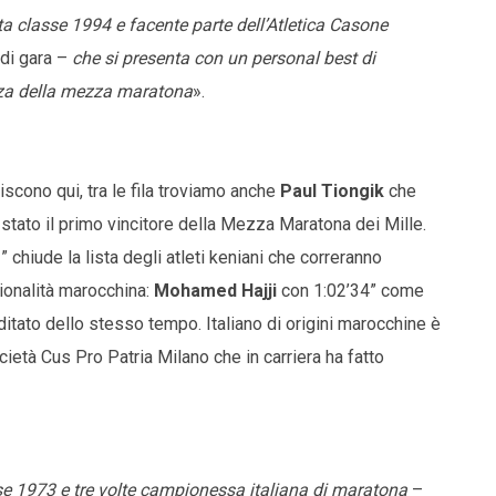
 classe 1994 e facente parte dell’Atletica Casone
e di gara –
che si presenta con un personal best di
anza della mezza maratona
».
scono qui, tra le fila troviamo anche
Paul Tiongik
che
è stato il primo vincitore della Mezza Maratona dei Mille.
 chiude la lista degli atleti keniani che correranno
ionalità marocchina:
Mohamed Hajji
con 1:02’34” come
itato dello stesso tempo. Italiano di origini marocchine è
ietà Cus Pro Patria Milano che in carriera ha fatto
se 1973 e tre volte campionessa italiana di maratona
–