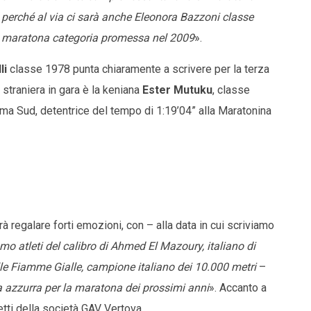
” perché al via ci sarà anche Eleonora Bazzoni classe
zza maratona categoria promessa nel 2009
».
li
classe 1978 punta chiaramente a scrivere per la terza
a straniera in gara è la keniana
Ester Mutuku
, classe
ma Sud, detentrice del tempo di 1:19’04” alla Maratonina
à regalare forti emozioni, con – alla data in cui scriviamo
amo atleti del calibro di Ahmed El Mazoury, italiano di
le Fiamme Gialle, campione italiano dei 10.000 metri
–
 azzurra per la maratona dei prossimi anni
». Accanto a
etti della società GAV Vertova.