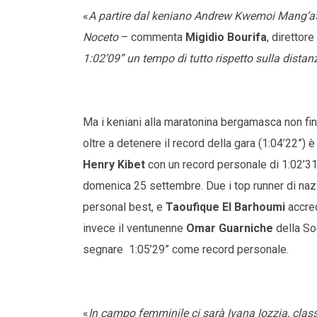
«
A partire dal keniano Andrew Kwemoi Mang’ata
Noceto
– commenta
Migidio Bourifa
, direttor
1:02’09” un tempo di tutto rispetto sulla dist
Ma i keniani alla maratonina bergamasca non fini
oltre a detenere il record della gara (1:04’22”) 
Henry Kibet
con un record personale di 1:02’31”
domenica 25 settembre. Due i top runner di naz
personal best, e
Taoufique El Barhoumi
accred
invece il ventunenne
Omar Guarniche
della Soc
segnare 1:05’29” come record personale.
«
In campo femminile ci sarà Ivana Iozzia, clas