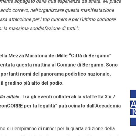
mente appagato dalla mia esperienza da atleta. Mi piace
uando correvo, nell’organizzare questa manifestazione
sa attenzione per i top runners e per l’ultimo corridore.
o: la massima soddisfazione di tutti.”.
della Mezza Maratona dei Mille “Città di Bergamo”
sentata questa mattina al Comune di Bergamo. Sono
 importanti nomi del panorama podistico nazionale,
il gradino più alto del podio.
la città!
». Tra gli eventi collaterali la staffetta 3 x 7
onCORRE per la legalità” patrocinato dall’Accademia
o si riempiranno di runner per la quarta edizione della