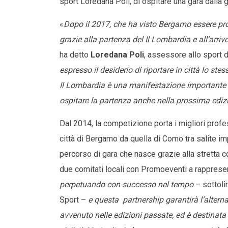
sport Loredana Poli, di ospitare una gara dalla g
«
Dopo il 2017, che ha visto Bergamo essere pr
grazie alla partenza del Il Lombardia e all’arri
ha detto
Loredana Poli
, assessore allo sport
espresso il desiderio di riportare in città lo st
Il Lombardia è una manifestazione importante sia
ospitare la partenza anche nella prossima edizi
Dal 2014, la competizione porta i migliori profes
città di Bergamo da quella di Como tra salite imp
percorso di gara che nasce grazie alla stretta c
due comitati locali con Promoeventi a rappresent
perpetuando con successo nel tempo
– sottol
Sport –
e questa
partnership garantirà l’alter
avvenuto nelle edizioni passate, ed è destinata a