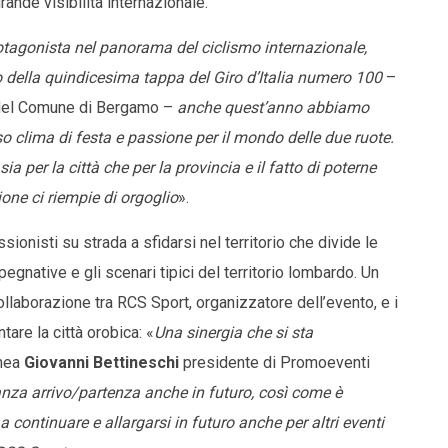
rande visibilità internazionale.
otagonista nel panorama del ciclismo internazionale,
vo della quindicesima tappa del Giro d’Italia numero 100
–
 del Comune di Bergamo –
anche quest’anno abbiamo
esso clima di festa e passione per il mondo delle due ruote.
 per la città che per la provincia e il fatto di poterne
one ci riempie di orgoglio
».
sionisti su strada a sfidarsi nel territorio che divide le
egnative e gli scenari tipici del territorio lombardo. Un
ollaborazione tra RCS Sport, organizzatore dell’evento, e i
are la città orobica: «
Una sinergia che si sta
inea
Giovanni Bettineschi
presidente di Promoeventi
nanza arrivo/partenza anche in futuro, così come è
 continuare e allargarsi in futuro anche per altri eventi