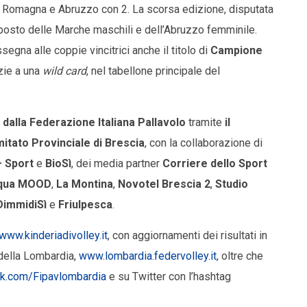
ia Romagna e Abruzzo con 2. La scorsa edizione, disputata
 posto delle Marche maschili e dell’Abruzzo femminile.
assegna alle coppie vincitrici anche il titolo di
Campione
azie a una
wild card
, nel tabellone principale del
o
dalla Federazione Italiana Pallavolo
tramite
il
itato Provinciale di Brescia
, con la collaborazione di
+ Sport
e
BioSì
, dei media partner
Corriere dello Sport
qua MOOD
,
La Montina
,
Novotel Brescia 2
,
Studio
DimmidiSì
e
Friulpesca
.
www.kinderiadivolley.it
, con aggiornamenti dei risultati in
 della Lombardia,
www.lombardia.federvolley.it
, oltre che
k.com/Fipavlombardia
e su Twitter con l’hashtag