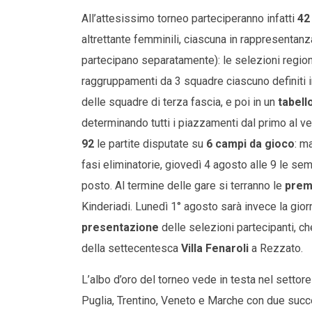
All’attesissimo torneo parteciperanno infatti
42
altrettante femminili, ciascuna in rappresentanz
partecipano separatamente): le selezioni regiona
raggruppamenti da 3 squadre ciascuno definiti i
delle squadre di terza fascia, e poi in un
tabell
determinando tutti i piazzamenti dal primo al ve
92
le partite disputate su
6 campi da gioco
: m
fasi eliminatorie, giovedì 4 agosto alle 9 le semif
posto. Al termine delle gare si terranno le
prem
Kinderiadi. Lunedì 1° agosto sarà invece la giorn
presentazione
delle selezioni partecipanti, ch
della settecentesca
Villa Fenaroli
a Rezzato.
L’albo d’oro del torneo vede in testa nel settore
Puglia, Trentino, Veneto e Marche con due succ