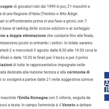
 coppie
di giocatori nati dal 1999 in poi, 21 maschili e
a di una Regione d’Italia (Trentino e Alto Adige
li si affronteranno prima in una fase a gironi, con 7
n base al ranking delle scorse edizioni e al sorteggio
one a doppia eliminazione
che condurrà fino alla finale,
ntunesimo posto in entrambi i settori. In totale saranno
artedì 2 e mercoledì 3 agosto dalle 8.30 alle 19.30 circa le
inali e dalle 10.30 le finali per il terzo e per il primo
iazioni
di tutte le rappresentative impegnate nelle
ata dedicata alla riunione tecnica e alla
cerimonia di
e si svolgerà a partire dalle 21 nella suggestiva cornice
 maschile l’
Emilia Romagna
con 3 vittorie, seguita da
essi a testa. In campo femminile è il
Veneto
a dettare