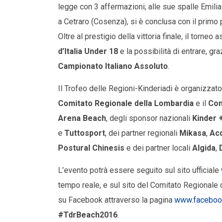
legge con 3 affermazioni; alle sue spalle Emil
a Cetraro (Cosenza), si è conclusa con il primo
Oltre al prestigio della vittoria finale, il torneo 
d’Italia Under 18
e la possibilità di entrare, gr
Campionato Italiano Assoluto
.
Il Trofeo delle Regioni-Kinderiadi è organizzat
Comitato Regionale della Lombardia
e il
Com
Arena Beach
, degli sponsor nazionali
Kinder 
e
Tuttosport
, dei partner regionali
Mikasa
,
Ac
Postural Chinesis
e dei partner locali
Algida
,
L’evento potrà essere seguito sul sito ufficiale
tempo reale, e sul sito del Comitato Regionale
su Facebook attraverso la pagina
www.faceboo
#TdrBeach2016
.