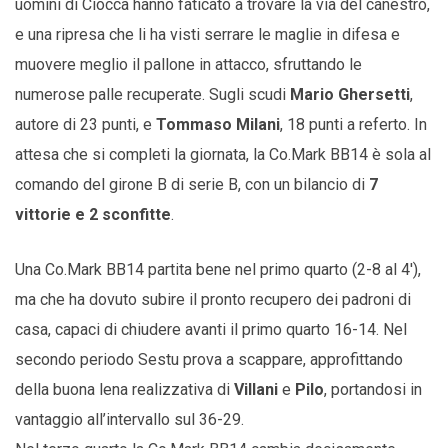
uomini di Ciocca hanno faticato a trovare la via del canestro,
e una ripresa che li ha visti serrare le maglie in difesa e
muovere meglio il pallone in attacco, sfruttando le
numerose palle recuperate. Sugli scudi
Mario Ghersetti
,
autore di 23 punti, e
Tommaso Milani
, 18 punti a referto. In
attesa che si completi la giornata, la Co.Mark BB14 è sola al
comando del girone B di serie B, con un bilancio di
7
vittorie e 2 sconfitte
.
Una Co.Mark BB14 partita bene nel primo quarto (2-8 al 4′),
ma che ha dovuto subire il pronto recupero dei padroni di
casa, capaci di chiudere avanti il primo quarto 16-14. Nel
secondo periodo Sestu prova a scappare, approfittando
della buona lena realizzativa di
Villani
e
Pilo
, portandosi in
vantaggio all’intervallo sul 36-29.