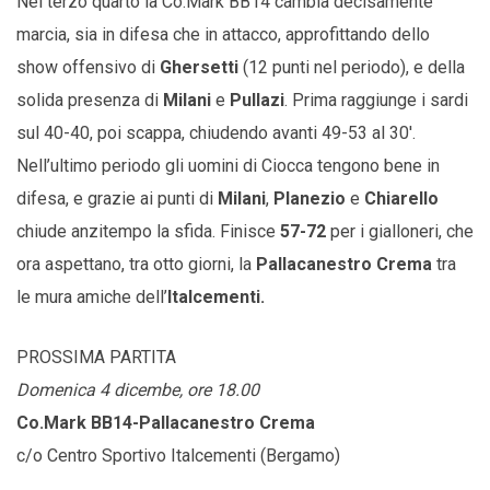
Nel terzo quarto la Co.Mark BB14 cambia decisamente
marcia, sia in difesa che in attacco, approfittando dello
show offensivo di
Ghersetti
(12 punti nel periodo), e della
solida presenza di
Milani
e
Pullazi
. Prima raggiunge i sardi
sul 40-40, poi scappa, chiudendo avanti 49-53 al 30′.
Nell’ultimo periodo gli uomini di Ciocca tengono bene in
difesa, e grazie ai punti di
Milani
,
Planezio
e
Chiarello
chiude anzitempo la sfida. Finisce
57-72
per i gialloneri, che
ora aspettano, tra otto giorni, la
Pallacanestro Crema
tra
le mura amiche dell’
Italcementi.
PROSSIMA PARTITA
Domenica 4 dicembe, ore 18.00
Co.Mark BB14-Pallacanestro Crema
c/o Centro Sportivo Italcementi (Bergamo)