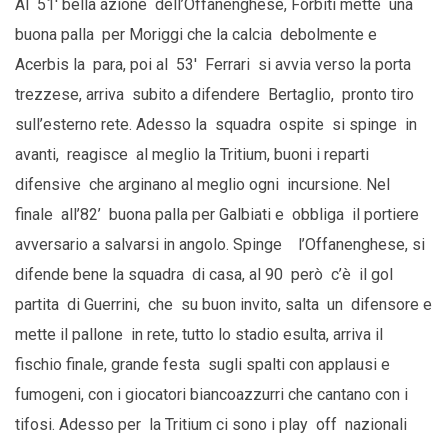
Al 51′ bella azione dell’Offanenghese, Forbiti mette una
buona palla per Moriggi che la calcia debolmente e
Acerbis la para, poi al 53′ Ferrari si avvia verso la porta
trezzese, arriva subito a difendere Bertaglio, pronto tiro
sull’esterno rete. Adesso la squadra ospite si spinge in
avanti, reagisce al meglio la Tritium, buoni i reparti
difensive che arginano al meglio ogni incursione. Nel
finale all’82’ buona palla per Galbiati e obbliga il portiere
avversario a salvarsi in angolo. Spinge l’Offanenghese, si
difende bene la squadra di casa, al 90 però c’è il gol
partita di Guerrini, che su buon invito, salta un difensore e
mette il pallone in rete, tutto lo stadio esulta, arriva il
fischio finale, grande festa sugli spalti con applausi e
fumogeni, con i giocatori biancoazzurri che cantano con i
tifosi. Adesso per la Tritium ci sono i play off nazionali