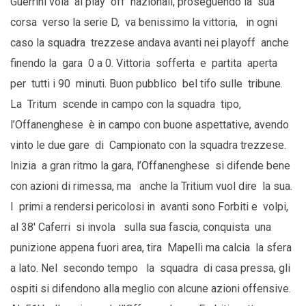
Guerrini vola ai play off nazionali, proseguendo la sua
corsa verso la serie D, va benissimo la vittoria, in ogni
caso la squadra trezzese andava avanti nei playoff anche
finendo la gara 0 a 0. Vittoria sofferta e partita aperta
per tutti i 90 minuti. Buon pubblico bel tifo sulle tribune.
La Tritum scende in campo con la squadra tipo,
l’Offanenghese è in campo con buone aspettative, avendo
vinto le due gare di Campionato con la squadra trezzese.
Inizia a gran ritmo la gara, l’Offanenghese si difende bene
con azioni di rimessa, ma anche la Tritium vuol dire la sua.
I primi a rendersi pericolosi in avanti sono Forbiti e volpi,
al 38′ Caferri si invola sulla sua fascia, conquista una
punizione appena fuori area, tira Mapelli ma calcia la sfera
a lato. Nel secondo tempo la squadra di casa pressa, gli
ospiti si difendono alla meglio con alcune azioni offensive.