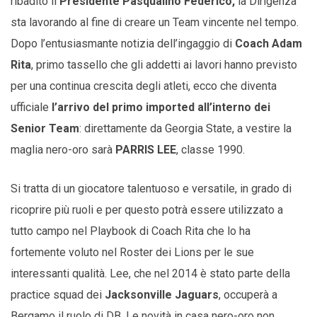
ribadito il
Presidente Pasqualino Federico,
la Dirigenza
sta lavorando al fine di creare un Team vincente nel tempo.
Dopo l’entusiasmante notizia dell’ingaggio di
Coach Adam
Rita
, primo tassello che gli addetti ai lavori hanno previsto
per una continua crescita degli atleti, ecco che diventa
ufficiale
l’arrivo del primo imported all’interno dei
Senior Team
: direttamente da Georgia State, a vestire la
maglia nero-oro sarà
PARRIS LEE
, classe 1990.
Si tratta di un giocatore talentuoso e versatile, in grado di
ricoprire più ruoli e per questo potrà essere utilizzato a
tutto campo nel Playbook di Coach Rita che lo ha
fortemente voluto nel Roster dei Lions per le sue
interessanti qualità. Lee, che nel 2014 è stato parte della
practice squad dei
Jacksonville Jaguars
, occuperà a
Bergamo il ruolo di DB. Le novità in casa nero-oro non