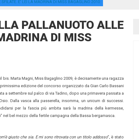
FILATE. E’ LEI LA MADRINA DI MISS BAGAGLINO 2010
LLA PALLANUOTO ALLE
A MADRINA DI MISS
tto il bis. Marta Magni, Miss Bagaglino 2009, è decisamente una ragazza
la primissima edizione del concorso organizzato da Gian Carlo Bassani
ata a settembre sul palco di via Tadino, dopo una primavera passata a
sio. Dalla vasca alla passerella, insomma, un unicum di successi.
idarsi per la fascia più ambita sarà la madrina della kermesse,
” nel bel mezzo della fertile campagna della Bassa bergamasca.
m’è giusto che sia. E mi sono ritrovata con un titolo addosso
”, è stato