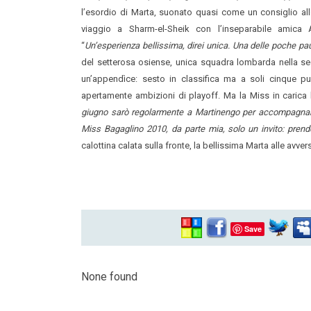
l’esordio di Marta, suonato quasi come un consiglio alle 
viaggio a Sharm-el-Sheik con l’inseparabile amica 
“
Un’esperienza bellissima, direi unica. Una delle poche pa
del setterosa osiense, unica squadra lombarda nella s
un’appendìce: sesto in classifica ma a soli cinque pu
apertamente ambizioni di playoff. Ma la Miss in carica ha
giugno sarò regolarmente a Martinengo per accompagnare 
Miss Bagaglino 2010, da parte mia, solo un invito: prende
calottina calata sulla fronte, la bellissima Marta alle avver
Save
None found