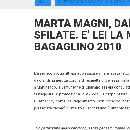
Home
MARTA MAGNI, DALLA PALLANUOTO ALLE S
MARTA MAGNI, DA
SFILATE. E’ LEI L
BAGAGLINO 2010
L’anno scorso, tra attività agonistica e sfilate, aveva fa
da grandi numeri. La corona di reginetta di bellezza, nel
a Martinengo, la ventunenne di Ciserano se l’era conquist
festeggiare la promozione in A2 con il Gruppo Nuoto O
Quest’anno, come da regolamento, non potendo ricand
presentata giovedì 25 marzo all’agriturismo “Camporosso
“
Ho partecipato quasi per gioco, senza pensarci troppo, co