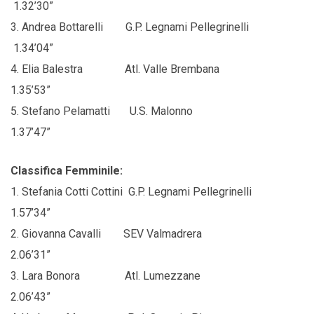
1.32’30”
3. Andrea Bottarelli G.P. Legnami Pellegrinelli
1.34’04”
4. Elia Balestra Atl. Valle Brembana
1.35’53”
5. Stefano Pelamatti U.S. Malonno
1.37’47”
Classifica Femminile:
1. Stefania Cotti Cottini G.P. Legnami Pellegrinelli
1.57’34”
2. Giovanna Cavalli SEV Valmadrera
2.06’31”
3. Lara Bonora Atl. Lumezzane
2.06’43”