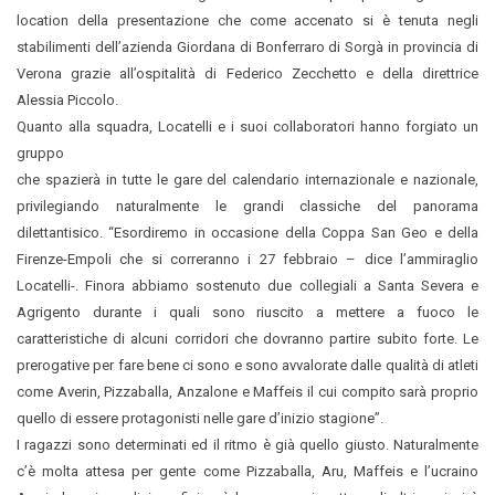
location della presentazione che come accenato si è tenuta negli
stabilimenti dell’azienda Giordana di Bonferraro di Sorgà in provincia di
Verona grazie all’ospitalità di Federico Zecchetto e della direttrice
Alessia Piccolo.
Quanto alla squadra, Locatelli e i suoi collaboratori hanno forgiato un
gruppo
che spazierà in tutte le gare del calendario internazionale e nazionale,
privilegiando naturalmente le grandi classiche del panorama
dilettantisico. “Esordiremo in occasione della Coppa San Geo e della
Firenze-Empoli che si correranno i 27 febbraio – dice l’ammiraglio
Locatelli-. Finora abbiamo sostenuto due collegiali a Santa Severa e
Agrigento durante i quali sono riuscito a mettere a fuoco le
caratteristiche di alcuni corridori che dovranno partire subito forte. Le
prerogative per fare bene ci sono e sono avvalorate dalle qualità di atleti
come Averin, Pizzaballa, Anzalone e Maffeis il cui compito sarà proprio
quello di essere protagonisti nelle gare d’inizio stagione”.
I ragazzi sono determinati ed il ritmo è già quello giusto. Naturalmente
c’è molta attesa per gente come Pizzaballa, Aru, Maffeis e l’ucraino