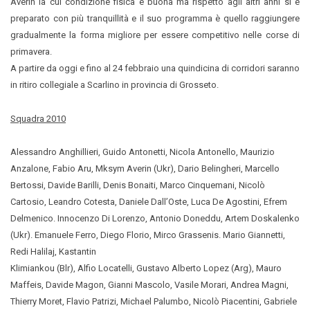
Averin la cui condizione fisica è buona ma rispetto agli altri anni si è
preparato con più tranquillità e il suo programma è quello raggiungere
gradualmente la forma migliore per essere competitivo nelle corse di
primavera.
A partire da oggi e fino al 24 febbraio una quindicina di corridori saranno
in ritiro collegiale a Scarlino in provincia di Grosseto.
Squadra 2010
Alessandro Anghillieri, Guido Antonetti, Nicola Antonello, Maurizio
Anzalone, Fabio Aru, Mksym Averin (Ukr), Dario Belingheri, Marcello
Bertossi, Davide Barilli, Denis Bonaiti, Marco Cinquemani, Nicolò
Cartosio, Leandro Cotesta, Daniele Dall’Oste, Luca De Agostini, Efrem
Delmenico. Innocenzo Di Lorenzo, Antonio Doneddu, Artem Doskalenko
(Ukr). Emanuele Ferro, Diego Florio, Mirco Grassenis. Mario Giannetti,
Redi Halilaj, Kastantin
Klimiankou (Blr), Alfio Locatelli, Gustavo Alberto Lopez (Arg), Mauro
Maffeis, Davide Magon, Gianni Mascolo, Vasile Morari, Andrea Magni,
Thierry Moret, Flavio Patrizi, Michael Palumbo, Nicolò Piacentini, Gabriele