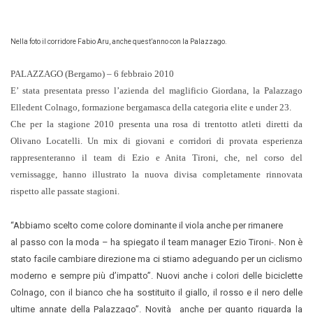
Nella foto il corridore Fabio Aru, anche quest’anno con la Palazzago.
PALAZZAGO (Bergamo) – 6 febbraio 2010
E’ stata presentata presso l’azienda del maglificio Giordana,
la Palazzago
Elledent Colnago, formazione bergamasca della categoria elite e under 23.
Che per la stagione 2010 presenta una rosa di trentotto atleti diretti da
Olivano Locatelli. Un mix di giovani e corridori di provata esperienza
rappresenteranno il team di Ezio e Anita Tironi, che, nel corso del
vernissagge, hanno illustrato la nuova divisa completamente rinnovata
rispetto alle passate stagioni.
“Abbiamo scelto come colore dominante il viola anche per rimanere
al passo con la moda – ha spiegato il team manager Ezio Tironi-. Non è
stato facile cambiare direzione ma ci stiamo adeguando per un ciclismo
moderno e sempre più d’impatto”. Nuovi anche i colori delle biciclette
Colnago, con il bianco che ha sostituito il giallo, il rosso e il nero delle
ultime annate della Palazzago”. Novità
anche per quanto riguarda la