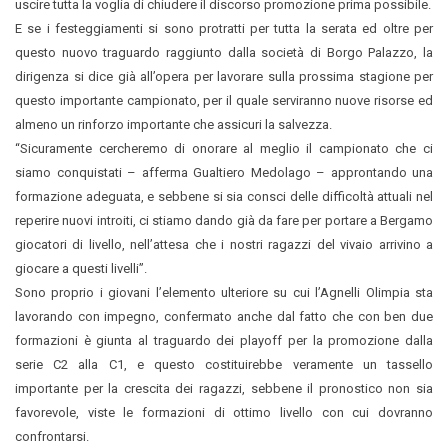
uscire tutta la voglia di chiudere il discorso promozione prima possibile.
E se i festeggiamenti si sono protratti per tutta la serata ed oltre per
questo nuovo traguardo raggiunto dalla società di Borgo Palazzo, la
dirigenza si dice già all’opera per lavorare sulla prossima stagione per
questo importante campionato, per il quale serviranno nuove risorse ed
almeno un rinforzo importante che assicuri la salvezza.
“Sicuramente cercheremo di onorare al meglio il campionato che ci
siamo conquistati – afferma Gualtiero Medolago – approntando una
formazione adeguata, e sebbene si sia consci delle difficoltà attuali nel
reperire nuovi introiti, ci stiamo dando già da fare per portare a Bergamo
giocatori di livello, nell’attesa che i nostri ragazzi del vivaio arrivino a
giocare a questi livelli”.
Sono proprio i giovani l’elemento ulteriore su cui l’Agnelli Olimpia sta
lavorando con impegno, confermato anche dal fatto che con ben due
formazioni è giunta al traguardo dei playoff per la promozione dalla
serie C2 alla C1, e questo costituirebbe veramente un tassello
importante per la crescita dei ragazzi, sebbene il pronostico non sia
favorevole, viste le formazioni di ottimo livello con cui dovranno
confrontarsi.