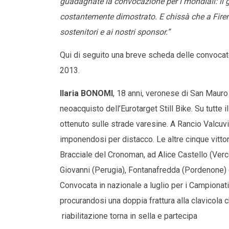
guadagnate la convocazione per i mondiali: il giu
costantemente dimostrato. E chissà che a Firenze 
sostenitori e ai nostri sponsor.”
Qui di seguito una breve scheda delle convocate,
2013.
Ilaria BONOMI
, 18 anni, veronese di San Mauro d
neoacquisto dell’Eurotarget Still Bike. Su tutte 
ottenuto sulle strade varesine. A Rancio Valcuvi
imponendosi per distacco. Le altre cinque vittor
Bracciale del Cronoman, ad Alice Castello (Verce
Giovanni (Perugia), Fontanafredda (Pordenone) e 
Convocata in nazionale a luglio per i Campionati
procurandosi una doppia frattura alla clavicola
riabilitazione torna in sella e partecipa