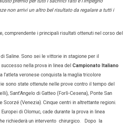
sto premio per tutti i sacrifici fatti e l’impegno
non arrivi un altro bel risultato da regalare a tutti i
 comprendente i principali risultati ottenuti nel corso del
i Saline. Sono sei le vittorie in stagione per il
il successo nella prova in linea del
Campionato Italiano
a l’atleta veronese conquista la maglia tricolore
ie sono state ottenute nelle prove contro il tempo del
lli), Sant’Angelo di Gatteo (Forlì-Cesena), Ponte San
Scorzé (Venezia). Cinque centri in altrettante regioni.
 Europei di Olomuc, cade durante la prova in linea
 che richiederà un intervento chirurgico. Dopo la