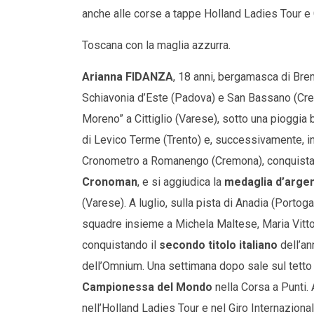
anche alle corse a tappe Holland Ladies Tour e 
Toscana con la maglia azzurra.
Arianna FIDANZA
, 18 anni, bergamasca di Brem
Schiavonia d’Este (Padova) e San Bassano (Crem
Moreno” a Cittiglio (Varese), sotto una pioggia
di Levico Terme (Trento) e, successivamente, in s
Cronometro a Romanengo (Cremona), conquista 
Cronoman
, e si aggiudica la
medaglia d’arge
(Varese). A luglio, sulla pista di Anadia (Portoga
squadre insieme a Michela Maltese, Maria Vittor
conquistando il
secondo titolo italiano
dell’an
dell’Omnium. Una settimana dopo sale sul tetto
Campionessa del Mondo
nella Corsa a Punti.
nell’Holland Ladies Tour e nel Giro Internaziona