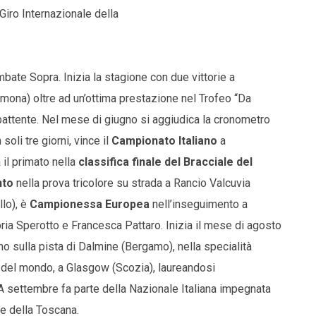
Giro Internazionale della
bate Sopra. Inizia la stagione con due vittorie a
ona) oltre ad un’ottima prestazione nel Trofeo “Da
 battente. Nel mese di giugno si aggiudica la cronometro
oli tre giorni, vince il
Campionato Italiano
a
il primato nella
classifica finale del Bracciale del
nto
nella prova tricolore su strada a Rancio Valcuvia
llo), è
Campionessa Europea
nell’inseguimento a
ia Sperotto e Francesca Pattaro. Inizia il mese di agosto
no sulla pista di Dalmine (Bergamo), nella specialità
 del mondo, a Glasgow (Scozia), laureandosi
 A settembre fa parte della Nazionale Italiana impegnata
le della Toscana.