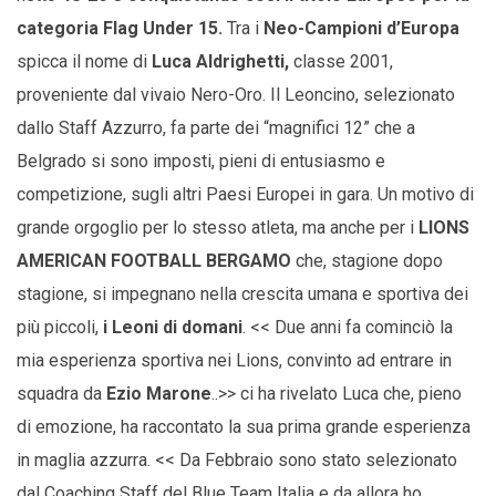
categoria Flag Under 15.
Tra i
Neo-Campioni d’Europa
spicca il nome di
Luca Aldrighetti,
classe 2001,
proveniente dal vivaio Nero-Oro. Il Leoncino, selezionato
dallo Staff Azzurro, fa parte dei “magnifici 12” che a
Belgrado si sono imposti, pieni di entusiasmo e
competizione, sugli altri Paesi Europei in gara. Un motivo di
grande orgoglio per lo stesso atleta, ma anche per i
LIONS
AMERICAN FOOTBALL BERGAMO
che, stagione dopo
stagione, si impegnano nella crescita umana e sportiva dei
più piccoli,
i Leoni di domani
. << Due anni fa cominciò la
mia esperienza sportiva nei Lions, convinto ad entrare in
squadra da
Ezio Marone
..>> ci ha rivelato Luca che, pieno
di emozione, ha raccontato la sua prima grande esperienza
in maglia azzurra. << Da Febbraio sono stato selezionato
dal Coaching Staff del Blue Team Italia e da allora ho