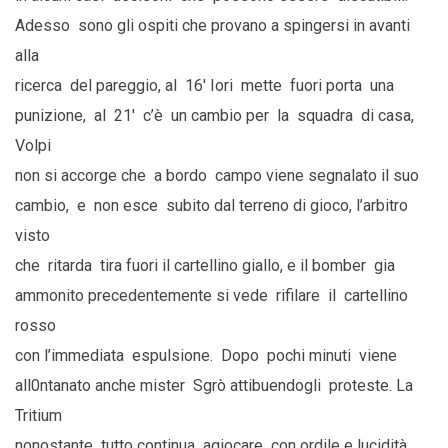
Adesso sono gli ospiti che provano a spingersi in avanti
alla
ricerca del pareggio, al 16′ Iori mette fuori porta una
punizione, al 21′ c’è un cambio per la squadra di casa,
Volpi
non si accorge che a bordo campo viene segnalato il suo
cambio, e non esce subito dal terreno di gioco, l’arbitro
visto
che ritarda tira fuori il cartellino giallo, e il bomber gia
ammonito precedentemente si vede rifilare il cartellino
rosso
con l’immediata espulsione. Dopo pochi minuti viene
all0ntanato anche mister Sgrò attibuendogli proteste. La
Tritium
nonostante tutto continua agiocare con ordile e lucidità,