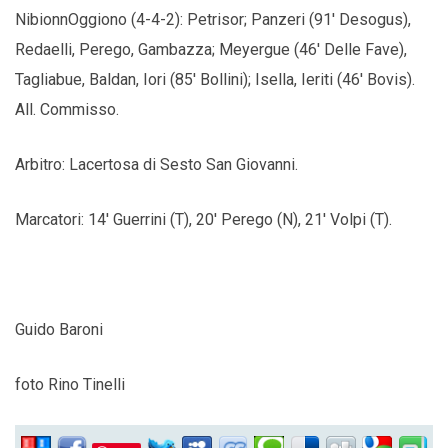
NibionnOggiono (4-4-2): Petrisor; Panzeri (91′ Desogus),
Redaelli, Perego, Gambazza; Meyergue (46′ Delle Fave),
Tagliabue, Baldan, Iori (85′ Bollini); Isella, Ieriti (46′ Bovis).
All. Commisso.
Arbitro: Lacertosa di Sesto San Giovanni.
Marcatori: 14′ Guerrini (T), 20′ Perego (N), 21′ Volpi (T).
Guido Baroni
foto Rino Tinelli