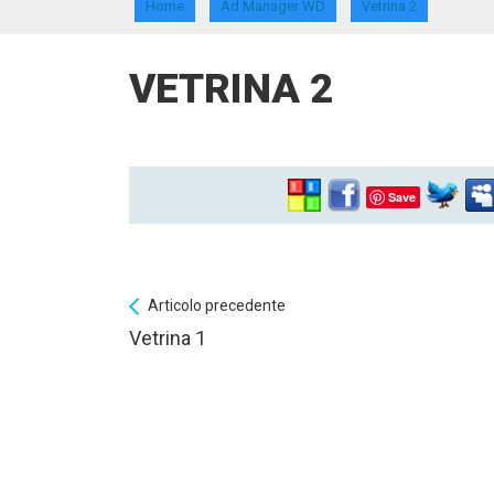
Home
Ad Manager WD
Vetrina 2
VETRINA 2
Save
Articolo precedente
Vetrina 1