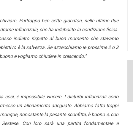
chiviare. Purtroppo ben sette giocatori, nelle ultime due
drome influenzale, che ha indebolito la condizione fisica.
passo indietro rispetto al buon momento che stavamo
obiettivo è la salvezza. Se azzecchiamo le prossime 2 o 3
 è buono e vogliamo chiudere in crescendo."
a così, è impossibile vincere. I disturbi influenzali sono
permesso un allenamento adeguato. Abbiamo fatto troppi
 comunque, nonostante la pesante sconfitta, è buono e, con
a Sestese. Con loro sarà una partita fondamentale e