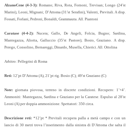
AlzanoCene (4-3-3):
Romano; Riva, Rota, Fornoni, Trevisan; Longo (24’st
Marini), Leoni, Mignani; D’Attoma (31’st Serafini), Valenti, Previtali. A disp.
Fossati, Forlani, Pedroni, Bonaldi, Grammauta. All. Piantoni
Caratase (4-4-2):
Nucera; Gallo, De Angeli, Folcia, Bugno; Sardina,
Mantegazza, Aliotta, Galluccio (35’st Pastore); Bosio, Graziano. A disp.
Perego, Consolino, Bernareggi, Dinardo, Musella, Chierici. All. Ottolina
Arbitro: Pellegrini di Roma
Reti:
12’pt D’Attoma (A), 21’pt rig. Bosio (C); 49’st Graziano (C)
Note:
giornata piovosa, terreno in discrete condizioni. Recupero: 1’+4’.
Ammoniti: Mantegazza, Sardina e Graziano per la Caratese. Espulso al 28’st
Leoni (A) per doppia ammonizione. Spettatori: 350 circa.
Descrizione reti:
*12’pt * Previtali recupera palla a metà campo e con un
lancio di 30 metri trova l’inserimento dalla sinistra di D’Attoma che salta il