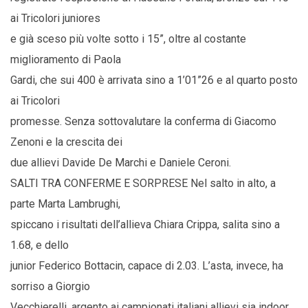
ai Tricolori juniores
e già sceso più volte sotto i 15”, oltre al costante
miglioramento di Paola
Gardi, che sui 400 è arrivata sino a 1’01”26 e al quarto posto
ai Tricolori
promesse. Senza sottovalutare la conferma di Giacomo
Zenoni e la crescita dei
due allievi Davide De Marchi e Daniele Ceroni.
SALTI TRA CONFERME E SORPRESE Nel salto in alto, a
parte Marta Lambrughi,
spiccano i risultati dell’allieva Chiara Crippa, salita sino a
1.68, e dello
junior Federico Bottacin, capace di 2.03. L’asta, invece, ha
sorriso a Giorgio
Vecchierelli, argento ai campionati italiani allievi sia indoor