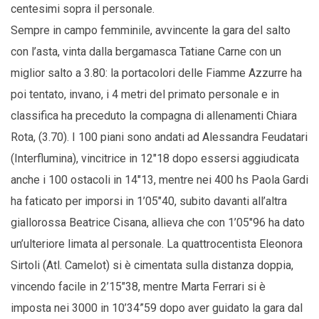
centesimi sopra il personale.
Sempre in campo femminile, avvincente la gara del salto
con l’asta, vinta dalla bergamasca Tatiane Carne con un
miglior salto a 3.80: la portacolori delle Fiamme Azzurre ha
poi tentato, invano, i 4 metri del primato personale e in
classifica ha preceduto la compagna di allenamenti Chiara
Rota, (3.70). I 100 piani sono andati ad Alessandra Feudatari
(Interflumina), vincitrice in 12″18 dopo essersi aggiudicata
anche i 100 ostacoli in 14″13, mentre nei 400 hs Paola Gardi
ha faticato per imporsi in 1’05″40, subito davanti all’altra
giallorossa Beatrice Cisana, allieva che con 1’05″96 ha dato
un’ulteriore limata al personale. La quattrocentista Eleonora
Sirtoli (Atl. Camelot) si è cimentata sulla distanza doppia,
vincendo facile in 2’15″38, mentre Marta Ferrari si è
imposta nei 3000 in 10’34”59 dopo aver guidato la gara dal