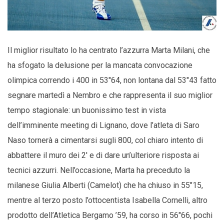
Il miglior risultato lo ha centrato l’azzurra Marta Milani, che
ha sfogato la delusione per la mancata convocazione
olimpica correndo i 400 in 53″64, non lontana dal 53″43 fatto
segnare martedì a Nembro e che rappresenta il suo miglior
tempo stagionale: un buonissimo test in vista
dell’imminente meeting di Lignano, dove l’atleta di Saro
Naso tornerà a cimentarsi sugli 800, col chiaro intento di
abbattere il muro dei 2′ e di dare un’ulteriore risposta ai
tecnici azzurri. Nell’occasione, Marta ha preceduto la
milanese Giulia Alberti (Camelot) che ha chiuso in 55″15,
mentre al terzo posto l’ottocentista Isabella Cornelli, altro
prodotto dell’Atletica Bergamo ’59, ha corso in 56″66, pochi