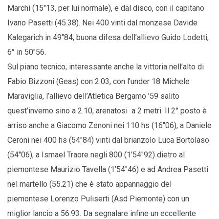
Marchi (15″13, per lui normale), e dal disco, con il capitano
Ivano Pasetti (45.38). Nei 400 vinti dal monzese Davide
Kalegarich in 49″84, buona difesa dell’allievo Guido Lodetti,
6° in 50″56.
Sul piano tecnico, interessante anche la vittoria nell’alto di
Fabio Bizzoni (Geas) con 2.03, con l’under 18 Michele
Maraviglia, l’allievo dell’Atletica Bergamo ’59 salito
quest’inverno sino a 2.10, arenatosi a 2 metri. Il 2° posto è
arriso anche a Giacomo Zenoni nei 110 hs (16″06), a Daniele
Ceroni nei 400 hs (54″84) vinti dal brianzolo Luca Bortolaso
(54″06), a Ismael Traore negli 800 (1’54″92) dietro al
piemontese Maurizio Tavella (1’54″46) e ad Andrea Pasetti
nel martello (55.21) che è stato appannaggio del
piemontese Lorenzo Puliserti (Asd Piemonte) con un
miglior lancio a 56.93. Da segnalare infine un eccellente