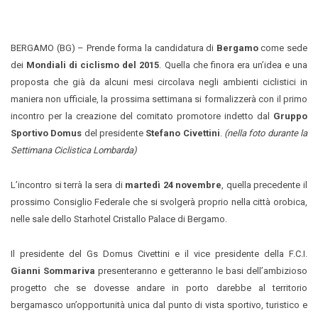
BERGAMO (BG) – Prende forma la candidatura di
Bergamo
come sede
dei
Mondiali di ciclismo del 2015
. Quella che finora era un’idea e una
proposta che già da alcuni mesi circolava negli ambienti ciclistici in
maniera non ufficiale, la prossima settimana si formalizzerà con il primo
incontro per la creazione del comitato promotore indetto dal
Gruppo
Sportivo Domus
del presidente
Stefano Civettini
.
(nella foto durante la
Settimana Ciclistica Lombarda)
L’incontro si terrà la sera di
martedì 24 novembre
, quella precedente il
prossimo Consiglio Federale che si svolgerà proprio nella città orobica,
nelle sale dello Starhotel Cristallo Palace di Bergamo.
Il presidente del Gs Domus Civettini e il vice presidente della F.C.I.
Gianni Sommariva
presenteranno e getteranno le basi dell’ambizioso
progetto che se dovesse andare in porto darebbe al territorio
bergamasco un’opportunità unica dal punto di vista sportivo, turistico e