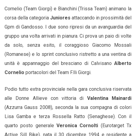
Cornelio (Team Giorgi) e Bianchini (Trissa Team) animano la
corsa della categoria
Juniores
attaccando in prossimità del
Gpm di Gandosso. I due sono ripresi da un avanguardia del
gruppo una volta arrivati in pianura. Ci prova un paio di volte
da solo, senza esito, il coraggioso Giacomo Mossali
(Romanese) e lo sprint conclusivo ristretto a una ventina di
unità è appannaggio del bresciano di Calvisano
Alberto
Cornelio
portacolori del Team F.lli Giorgi.
Podio tutto extra provinciale nella gara conclusiva riservata
alle Donne Allieve con vittoria di
Valentina Mainardi
(Azzurra Gauss 2008), seconda la sua compagna di colori
Lisa Gamba e terza Rossella Ratto (Senaghese). Con il
quarto posto generale
Veronica Cornolti
(Eurotarget Tx
Active Sill Bike), nata il 30 dicembre 1994 e residente a