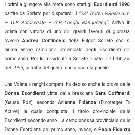
I primi a giungere alla meta sono stati gli
Esordienti 1996
,
partite da Seriate per disputarsi il
“28° Trofeo P.Rossi a.m.
– G.P. Autoseriate – G.P. Longhi Banqueting”.
Arrivo in
volata con vittoria di uno dei grandi favoriti di giornata,
ovvero
Andrea Cortinovis
della Fulgor Seriate che si
laurea anche campione provinciale degli Esordienti del
primo anno. Per lui, residente a Seriate e nato il 7 febbraio
del 1996, si tratta del quarto successo stagionale.
Una Volata a ranghi compatti ha deciso anche la prova delle
Donne Esordienti
vinta dalla bresciana
Sara Coffinardi
(Gauss Rdz), seconda
Arianna Fidanza
(Eurotarget Tx
Active) la quale conquista il titolo provinciale delle
Esordienti secondo anno. La campionessa provinciale delle
Donne Esordienti del primo anno, invece, è
Paola Fidanza