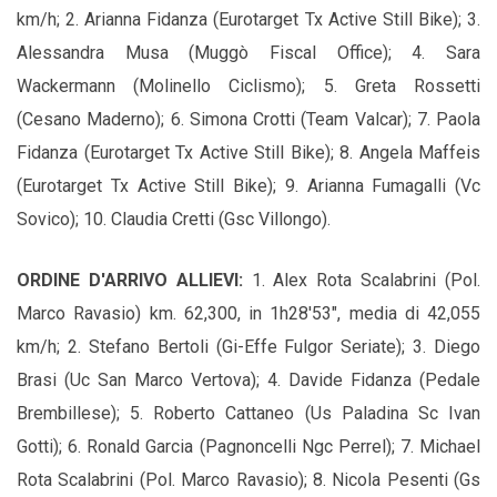
km/h; 2. Arianna Fidanza (Eurotarget Tx Active Still Bike); 3.
Alessandra Musa (Muggò Fiscal Office); 4. Sara
Wackermann (Molinello Ciclismo); 5. Greta Rossetti
(Cesano Maderno); 6. Simona Crotti (Team Valcar); 7.
Paola
Fidanza (Eurotarget Tx Active Still Bike); 8. Angela Maffeis
(Eurotarget Tx Active Still Bike); 9.
Arianna Fumagalli (Vc
Sovico); 10. Claudia Cretti (Gsc Villongo).
ORDINE D'ARRIVO ALLIEVI:
1. Alex Rota Scalabrini (Pol.
Marco Ravasio) km. 62,300, in 1h28'53", media di 42,055
km/h; 2. Stefano Bertoli (Gi-Effe Fulgor Seriate); 3. Diego
Brasi (Uc San Marco Vertova); 4. Davide Fidanza (Pedale
Brembillese); 5. Roberto Cattaneo (Us Paladina Sc Ivan
Gotti); 6. Ronald Garcia (Pagnoncelli Ngc Perrel); 7. Michael
Rota Scalabrini (Pol. Marco Ravasio); 8. Nicola Pesenti (Gs