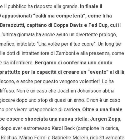
e il pubblico ha risposto alla grande
. In finale il
 appassionati “caldi ma competenti”, come li ha
Barazzutti, capitano di Coppa Davis e Fed Cup, cui il
 L’ultima giornata ha anche avuto un divertente prologo,
fico, intitolato “Una volèe per il tuo cuore”. Un long tie-
lle doti di intrattenitore di Zamboni e alla presenza, come
te da infermiere.
Bergamo si conferma uno snodo
oprattutto per la capacità di creare un “evento” al di là
episcono, e anche per questo vengono volentieri. Lo ha
 diffuso. Non è un caso che Joachim Johansson abbia
 giocare dopo uno stop di quasi un anno. E non è un caso
o per vivere un’appendice di carriera.
Oltre a una finale
bbe essere sbocciata una nuova stella: Jurgen Zopp
,
le dopo aver estromesso Karol Beck (campione in carica,
er Rochus. Marco Fermi e Gabrielle Merelli, rispettivamente