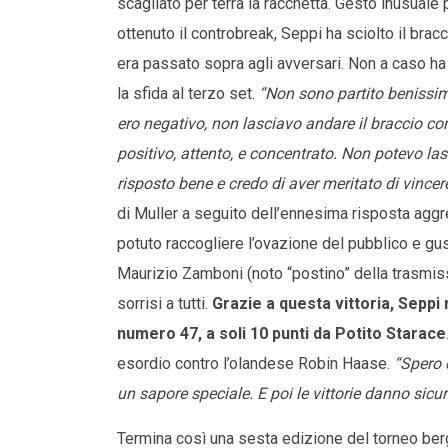
scagliato per terra la racchetta. Gesto inusuale 
ottenuto il controbreak, Seppi ha sciolto il brac
era passato sopra agli avversari. Non a caso ha 
la sfida al terzo set.
“Non sono partito benissi
ero negativo, non lasciavo andare il braccio com
positivo, attento, e concentrato. Non potevo las
risposto bene e credo di aver meritato di vincer
di Muller a seguito dell’ennesima risposta aggr
potuto raccogliere l’ovazione del pubblico e gust
Maurizio Zamboni (noto “postino” della trasmis
sorrisi a tutti.
Grazie a questa vittoria, Seppi 
numero 47, a soli 10 punti da Potito Starace
esordio contro l’olandese Robin Haase.
“Spero 
un sapore speciale. E poi le vittorie danno sicur
Termina così una sesta edizione del torneo berga