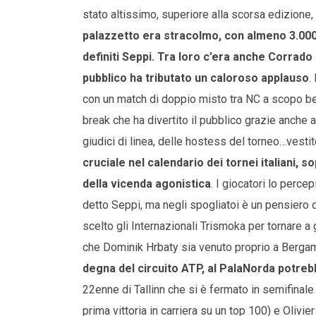
stato altissimo, superiore alla scorsa edizione, 
palazzetto era stracolmo, con almeno 3.000
definiti Seppi. Tra loro c’era anche Corrado 
pubblico ha tributato un caloroso applauso
.
con un match di doppio misto tra NC a scopo bene
break che ha divertito il pubblico grazie anche a
giudici di linea, delle hostess del torneo…vesti
cruciale nel calendario dei tornei italiani, s
della vicenda agonistica
. I giocatori lo perc
detto Seppi, ma negli spogliatoi è un pensiero
scelto gli Internazionali Trismoka per tornare a
che Dominik Hrbaty sia venuto proprio a Bergam
degna del circuito ATP, al PalaNorda potre
22enne di Tallinn che si è fermato in semifina
prima vittoria in carriera su un top 100) e Olivi