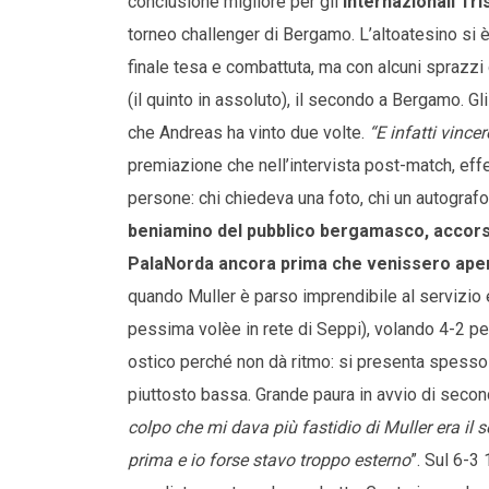
conclusione migliore per gli
Internazionali
Tri
torneo challenger di Bergamo. L’altoatesino si è
finale tesa e combattuta, ma con alcuni sprazzi d
(il quinto in assoluto), il secondo a Bergamo. G
che Andreas ha vinto due volte.
“E infatti vince
premiazione che nell’intervista post-match, effett
persone: chi chiedeva una foto, chi un autograf
beniamino del pubblico bergamasco, accorso
PalaNorda ancora prima che venissero aperti
quando Muller è parso imprendibile al servizio 
pessima volèe in rete di Seppi), volando 4-2 pe
ostico perché non dà ritmo: si presenta spesso a 
piuttosto bassa. Grande paura in avvio di secon
colpo che mi dava più fastidio di Muller era il s
prima e io forse stavo troppo esterno
”. Sul 6-3