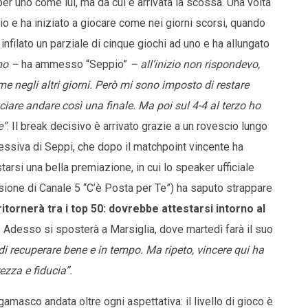
per uno come lui, ma da cui è arrivata la scossa. Una volta
cio e ha iniziato a giocare come nei giorni scorsi, quando
infilato un parziale di cinque giochi ad uno e ha allungato
mo –
ha ammesso “Seppio”
– all’inizio non rispondevo,
e negli altri giorni. Però mi sono imposto di restare
ciare andare così una finale. Ma poi sul 4-4 al terzo ho
e”
. Il break decisivo è arrivato grazie a un rovescio lungo
essiva di Seppi, che dopo il matchpoint vincente ha
arsi una bella premiazione, in cui lo speaker ufficiale
sione di Canale 5 “C’è Posta per Te”) ha saputo strappare
ritornerà tra i top 50: dovrebbe attestarsi intorno al
. Adesso si sposterà a Marsiglia, dove martedì farà il suo
di recuperare bene e in tempo. Ma ripeto, vincere qui ha
ezza e fiducia”.
masco andata oltre ogni aspettativa: il livello di gioco è