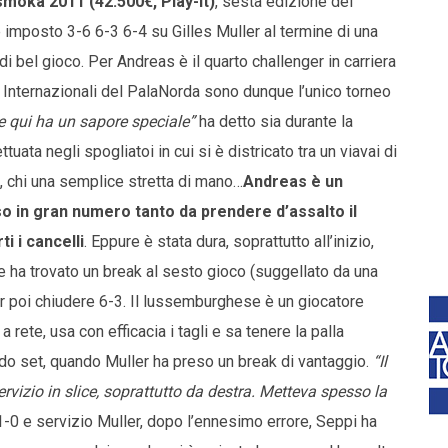
smoka 2011 (42.500€, Play-It)
, sesta edizione del
 imposto 3-6 6-3 6-4 su Gilles Muller al termine di una
i bel gioco. Per Andreas è il quarto challenger in carriera
li Internazionali del PalaNorda sono dunque l’unico torneo
re qui ha un sapore speciale”
ha detto sia durante la
uata negli spogliatoi in cui si è districato tra un viavai di
o, chi una semplice stretta di mano…
Andreas è un
 in gran numero tanto da prendere d’assalto il
 i cancelli
. Eppure è stata dura, soprattutto all’inizio,
e ha trovato un break al sesto gioco (suggellato da una
r poi chiudere 6-3. Il lussemburghese è un giocatore
rete, usa con efficacia i tagli e sa tenere la palla
do set, quando Muller ha preso un break di vantaggio.
“Il
ervizio in slice, soprattutto da destra. Metteva spesso la
 1-0 e servizio Muller, dopo l’ennesimo errore, Seppi ha