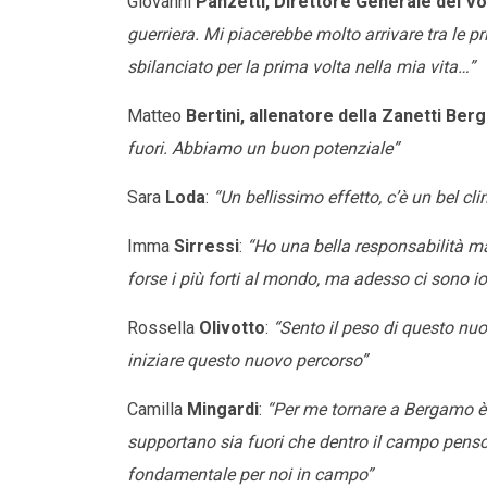
Giovanni
Panzetti, Direttore Generale del V
guerriera. Mi piacerebbe molto arrivare tra le p
sbilanciato per la prima volta nella mia vita…”
Matteo
Bertini, allenatore della Zanetti Be
fuori. Abbiamo un buon potenziale”
Sara
Loda
:
“Un bellissimo effetto, c’è un bel c
Imma
Sirressi
:
“Ho una bella responsabilità ma
forse i più forti al mondo, ma adesso ci sono i
Rossella
Olivotto
:
“Sento il peso di questo nuo
iniziare questo nuovo percorso”
Camilla
Mingardi
:
“Per me tornare a Bergamo è
supportano sia fuori che dentro il campo penso 
fondamentale per noi in campo”