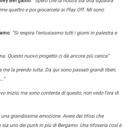
olley Bergamo
:
“Spero che la nostra sia una squadra
rime quattro e poi giocarcela ai Play Off. Mi sono
rgamo
:
“Si respira l’entusiasmo tutti i giorni in palestra e
lima. Questo nuovo progetto ci dà ancora più carica”
 me la prendo tutta. Da qui sono passati grandi liberi,
o…”
vo inizio, ma sono contenta di questo, non vedo l’ora di
 una grandissima emozione. Avere dei tifosi che
sia uno dei punti in più di Bergamo. Una tifoseria così è