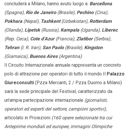
concluderà a Milano, hanno avuto luogo a:
Barcellona
(Spagna),
Rio de Janeiro
(Brasile),
Pechino
(Cina),
Pokhara
(Nepal),
Tashkent
(Uzbekistan),
Rotterdam
(Olanda),
Lipetsk
(Russia),
Kampala
(Uganda),
Liberec
(Rep. Ceca),
Cote d’Azur
(Francia),
Zlatibor
(Serbia),
Tehran
(I. R. Iran),
San Paolo
(Brasile),
Kingston
(Giamaica),
Buenos Aires
(Argentina)
.
Il Circuito Internazionale annuale rappresenta un concreto
polo di attrazione per operatori di tutto il mondo Il
Palazzo
Giureconsulti
(P.zza Mercanti, 2 / P.zza Duomo a Milano)
sarà la sede principale del Festival, caratterizzato da
un’ampia partecipazione internazionale
(giornalisti,
operatori ed esperti del settore, campioni sportivi)
,
articolato in Proiezioni
(160 opere selezionate tra cui
Anteprime mondiali ed europee, immagini Olimpiche