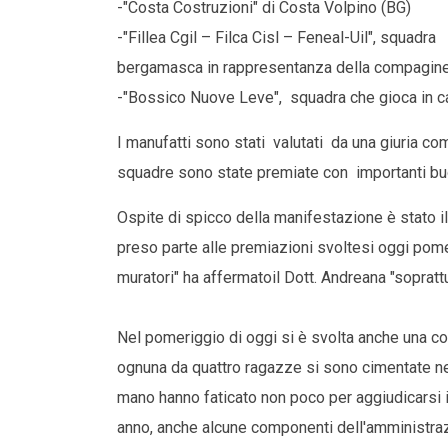
-"Costa Costruzioni" di Costa Volpino (BG)
-"Fillea Cgil – Filca Cisl – Feneal-Uil", squadra
bergamasca in rappresentanza della compagine
-"Bossico Nuove Leve", squadra che gioca in c
I manufatti sono stati valutati da una giuria com
squadre sono state premiate con importanti bu
Ospite di spicco della manifestazione è stato i
preso parte alle premiazioni svoltesi oggi pomer
muratori" ha affermatoil Dott. Andreana "sopratt
Nel pomeriggio di oggi si è svolta anche una 
ognuna da quattro ragazze si sono cimentate nel
mano hanno faticato non poco per aggiudicarsi i
anno, anche alcune componenti dell'amministraz