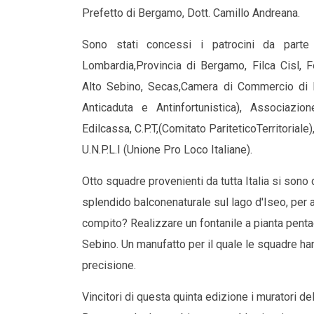
Prefetto di Bergamo, Dott. Camillo Andreana.
Sono stati concessi i patrocini da part
Lombardia,Provincia di Bergamo, Filca Cisl, Fe
Alto Sebino, Secas,Camera di Commercio di B
Anticaduta e Antinfortunistica), Associazione
Edilcassa, C.P.T,(Comitato PariteticoTerritoriale),
U.N.P.L.I (Unione Pro Loco Italiane).
Otto squadre provenienti da tutta Italia si so
splendido balconenaturale sul lago d'Iseo, per agg
compito? Realizzare un fontanile a pianta pentago
Sebino. Un manufatto per il quale le squadre h
precisione.
Vincitori di questa quinta edizione i muratori de