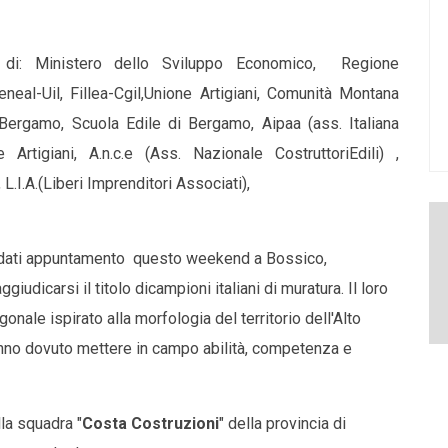
e di: Ministero dello Sviluppo Economico, Regione
neal-Uil, Fillea-Cgil,Unione Artigiani, Comunità Montana
ergamo, Scuola Edile di Bergamo, Aipaa (ass. Italiana
 Artigiani, A.n.c.e (Ass. Nazionale CostruttoriEdili) ,
 L.I.A.(Liberi Imprenditori Associati),
no dati appuntamento questo weekend a Bossico,
iudicarsi il titolo dicampioni italiani di muratura. Il loro
nale ispirato alla morfologia del territorio dell'Alto
anno dovuto mettere in campo abilità, competenza e
lla squadra "
Costa Costruzioni
" della provincia di