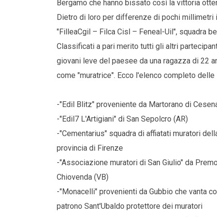
Bergamo che hanno bissato così la vittoria otte
Dietro di loro per differenze di pochi millimetri
"FilleaCgil – Filca Cisl – Feneal-Uil", squadra
Classificati a pari merito tutti gli altri parteci
giovani leve del paesee da una ragazza di 22 anni
come "muratrice". Ecco l'elenco completo delle 
-"Edil Blitz" proveniente da Martorano di Cesen
-"Edil7 L'Artigiani" di San Sepolcro (AR)
-"Cementarius" squadra di affiatati muratori dell
provincia di Firenze
-"Associazione muratori di San Giulio" da Prem
Chiovenda (VB)
-"Monacelli" provenienti da Gubbio che vanta 
patrono Sant'Ubaldo protettore dei muratori