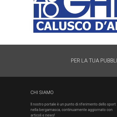
PER LA TUA PUBBL
CHI SIAMO
Il nostro portale è un punto di riferimento dello sport
nella bergamasca, continuamente aggiornato con
articoli e news!