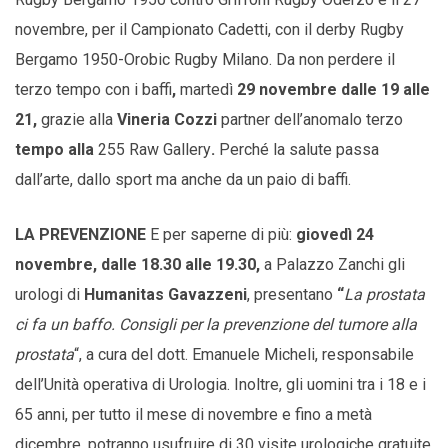
novembre, per il Campionato Cadetti, con il derby Rugby
Bergamo 1950-Orobic Rugby Milano. Da non perdere il
terzo tempo con i baffi
,
martedì
29 novembre dalle 19 alle
21,
grazie alla
Vineria Cozzi
partner dell’anomalo terzo
tempo alla
255 Raw Gallery
.
Perché la salute passa
dall’arte, dallo sport ma anche da un paio di baffi.
LA PREVENZIONE
E per saperne di più:
giovedì 24
novembre, dalle 18.30 alle 19.30,
a Palazzo Zanchi gli
urologi di
Humanitas Gavazzeni
, presentano
“
La prostata
ci fa un baffo. Consigli per la prevenzione del tumore alla
prostata
“, a cura del dott. Emanuele Micheli, responsabile
dell’Unità operativa di Urologia. Inoltre, gli uomini tra i 18 e i
65 anni, per tutto il mese di novembre e fino a metà
dicembre, potranno usufruire di 30 visite urologiche gratuite