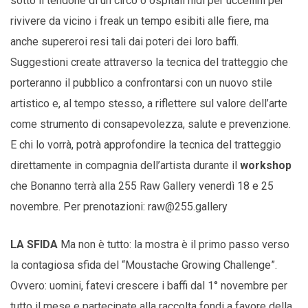
sotto il tendone di un circo o ospitali nidi per uccellini per
rivivere da vicino i freak un tempo esibiti alle fiere, ma
anche supereroi resi tali dai poteri dei loro baffi.
Suggestioni create attraverso la tecnica del tratteggio che
porteranno il pubblico a confrontarsi con un nuovo stile
artistico e, al tempo stesso, a riflettere sul valore dell’arte
come strumento di consapevolezza, salute e prevenzione.
E chi lo vorrà, potrà approfondire la tecnica del tratteggio
direttamente in compagnia dell’artista durante il
workshop
che Bonanno terrà alla 255 Raw Gallery venerdì 18 e 25
novembre. Per prenotazioni: raw@255.gallery
LA SFIDA
Ma non è tutto: la mostra è il primo passo verso
la contagiosa sfida del “Moustache Growing Challenge”.
Ovvero: uomini, fatevi crescere i baffi dal 1° novembre per
tutto il mese e partecipate alla raccolta fondi a favore della