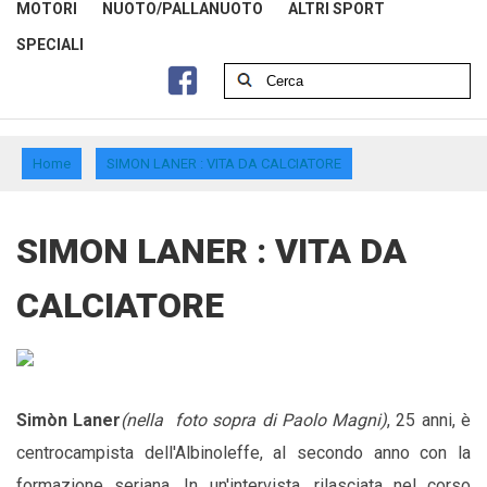
MOTORI
NUOTO/PALLANUOTO
ALTRI SPORT
SPECIALI
Home
SIMON LANER : VITA DA CALCIATORE
SIMON LANER : VITA DA
CALCIATORE
Simòn Laner
(nella foto sopra di Paolo Magni)
, 25 anni, è
centrocampista dell'Albinoleffe, al secondo anno con la
formazione seriana. In un'intervista, rilasciata nel corso