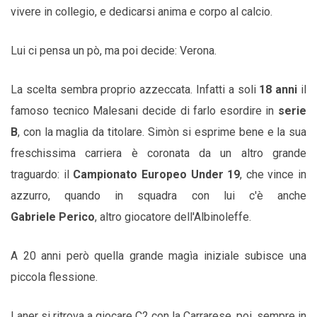
vivere in collegio, e dedicarsi anima e corpo al calcio.
Lui ci pensa un pò, ma poi decide: Verona.
La scelta sembra proprio azzeccata. Infatti a soli
18 anni
il
famoso tecnico Malesani decide di farlo esordire in
serie
B
, con la maglia da titolare. Simòn si esprime bene e la sua
freschissima carriera è coronata da un altro grande
traguardo: il
Campionato Europeo Under 19
, che vince in
azzurro, quando in squadra con lui c'è anche
Gabriele Perico
, altro giocatore dell'Albinoleffe.
A 20 anni però quella grande magìa iniziale subisce una
piccola flessione.
Laner si ritrova a giocare C2 con la Carrarese, poi, sempre in