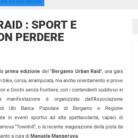
URA. DA NON PERDERE
AID : SPORT E
ON PERDERE
 la
prima edizione
del "
Bergamo Urban Raid
", una gara
n bike, corsa, arrampicata, ma anche orientamento e prove
lon e Giochi senza frontiere, con i contendenti suddivisi in
manifestazione è organizzata dall'Associazione
o di Ubi Banca Popolare di Bergamo e Regione
in eventi sportivi ad alta spettacolarità, capaci di
osa "Townhill", o la recente inagurazione della pista da
ento a cura di
Manuela Mangeruva
.