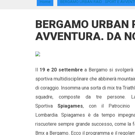
Home
BERGAMO URBAN RAID : SPORT E AVVENT
BERGAMO URBAN R
AVVENTURA. DA N
Il
19 e 20 settembre
a Bergamo si svolgerà
sportiva multidisciplinare che abbinerà mountai
di coraggio. Insomma una sorta di mix tra Triath
squadre, composte da tre persone. La 
Sportiva
Spiagames
, con il Patrocini
Lombardia. Spiagames è da tempo impegnata 
riscuotere sempre grande successo, come la fam
Bmx a Bergamo
.
Ecco il programma e il regolam