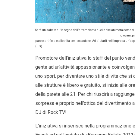
Sarà un sabato all’insegna dell’arrampicata quello che animerà domani 
giovani, p
parete artificiale allestita per l’occasione. Ad aiutarli nell’impresa un’e
(BG).
Promotore dell’iniziativa lo staff del punto ven
gente ad un’attività appassionante e coinvolge
uno sport, per diventare uno stile di vita che s
alle strutture è libero e gratuito, si inizia alle 
della parete alle 21. Per chi riuscirà a raggiunge
sorpresa e proprio nell’ottica del divertimento a
DJ di Rock TV!
L’iniziativa si inserisce nella programmazione 
Eventi srl nell’ambito di «Bergamo Estate 2012».