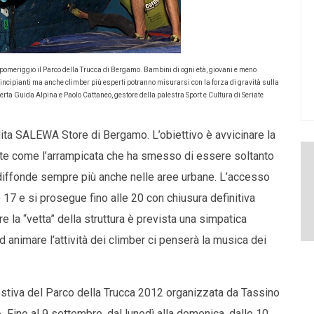
pomeriggio il Parco della Trucca
di Bergamo. Bambini di ogni età, giovani e meno
rincipianti ma anche climber più esperti potranno misurarsi con la forza di gravità sulla
sperta Guida Alpina e Paolo Cattaneo, gestore della palestra Sport e Cultura di Seriate
dita SALEWA Store di Bergamo. L’obiettivo è avvicinare la
nte come l’arrampicata che ha smesso di essere soltanto
i diffonde sempre più anche nelle aree urbane. L’accesso
ore 17 e si prosegue fino alle 20 con chiusura definitiva
re la “vetta” della struttura è prevista una simpatica
d animare l’attività dei climber ci penserà la musica dei
estiva del Parco della Trucca 2012 organizzata da Tassino
 Fino al 9 settembre, dal lunedì alla domenica, dalle 10