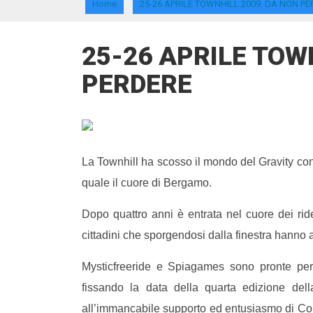
Home
25-26 APRILE TOWNHILL 2009. DA NON P
25-26 APRILE TOW
PERDERE
La Townhill ha scosso il mondo del Gravity con
quale il cuore di Bergamo.
Dopo
quattro anni è entrata nel cuore dei ri
cittadini che sporgendosi dalla finestra hanno a
Mysticfreeride e Spiagames sono pronte per s
fissando la data della quarta edizione del
all’immancabile supporto ed entusiasmo di Col