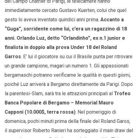
del Campo Chatrier di Parigi, le telecamere hanno
immediatamente cercato Gustavo Kuerten, colui che quel
gesto lo aveva inventato quindici anni prima.
Accanto a
“Guga”, sorridente come lui, c’era un ragazzino di 18
anni. Orlando Luz, detto “Orlandinho”, ex n.1 junior e
finalista in doppio alla prova Under 18 del Roland
Garros
. E’ lui il giocatore su cui il Brasile punta per ritrovare
un grande campione, magari un numero 1. Gli appassionati
bergamaschi potranno verificarne le qualità in questi giorni,
poiché Luz arriverà a Bergamo direttamente da Parigi. Dopo
la parentesi-Slam, sarà tra le attrazioni principali al
Trofeo
Banca Popolare di Bergamo – Memorial Mauro
Capponi (10.000$, terra rossa)
. Nel pomeriggio di
domenica, pochi minuti prima della finale del Roland Garos,
il supervisor Roberto Ranieri ha sorteggiato il main draw del