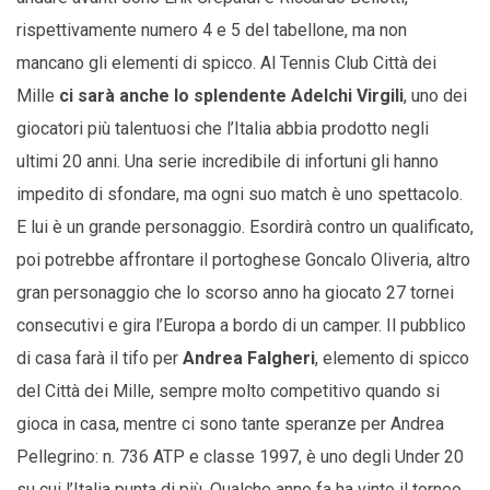
rispettivamente numero 4 e 5 del tabellone, ma non
mancano gli elementi di spicco. Al Tennis Club Città dei
Mille
ci sarà anche lo splendente Adelchi Virgili
, uno dei
giocatori più talentuosi che l’Italia abbia prodotto negli
ultimi 20 anni. Una serie incredibile di infortuni gli hanno
impedito di sfondare, ma ogni suo match è uno spettacolo.
E lui è un grande personaggio. Esordirà contro un qualificato,
poi potrebbe affrontare il portoghese Goncalo Oliveria, altro
gran personaggio che lo scorso anno ha giocato 27 tornei
consecutivi e gira l’Europa a bordo di un camper. Il pubblico
di casa farà il tifo per
Andrea Falgheri
, elemento di spicco
del Città dei Mille, sempre molto competitivo quando si
gioca in casa, mentre ci sono tante speranze per Andrea
Pellegrino: n. 736 ATP e classe 1997, è uno degli Under 20
su cui l’Italia punta di più. Qualche anno fa ha vinto il torneo