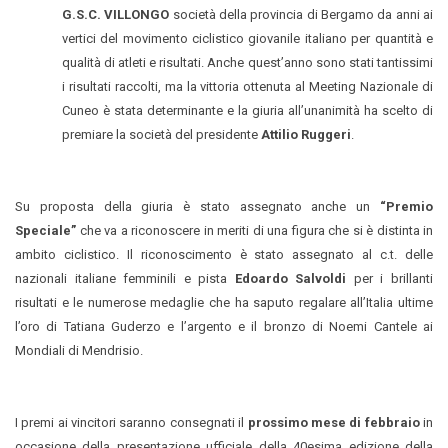
G.S.C. VILLONGO
società della provincia di Bergamo da anni ai
vertici del movimento ciclistico giovanile italiano per quantità e
qualità di atleti e risultati. Anche quest’anno sono stati tantissimi
i risultati raccolti, ma la vittoria ottenuta al Meeting Nazionale di
Cuneo è stata determinante e la giuria all’unanimità ha scelto di
premiare la società del presidente
Attilio Ruggeri
.
Su proposta della giuria è stato assegnato anche un
“Premio
Speciale”
che va a riconoscere in meriti di una figura che si è distinta in
ambito ciclistico. Il riconoscimento è stato assegnato al c.t. delle
nazionali italiane femminili e pista
Edoardo Salvoldi
per i brillanti
risultati e le numerose medaglie che ha saputo regalare all’Italia ultime
l’oro di Tatiana Guderzo e l’argento e il bronzo di Noemi Cantele ai
Mondiali di Mendrisio.
I premi ai vincitori saranno consegnati il
prossimo mese di febbraio
in
occasione della presentazione ufficiale della 40esima edizione della