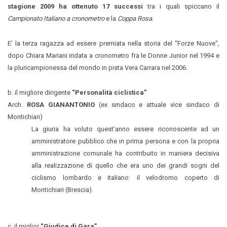
stagione 2009 ha ottenuto 17 successi
tra i quali spiccano il
Campionato Italiano a cronometro
e la
Coppa Rosa
.
E’ la terza ragazza ad essere premiata nella storia del “Forze Nuove”,
dopo Chiara Mariani iridata a cronometro fra le Donne Junior nel 1994 e
la pluricampionessa del mondo in pista Vera Carrara nel 2006.
b. il migliore dirigente
“Personalità ciclistica”
Arch.
ROSA GIANANTONIO
(ex sindaco e attuale vice sindaco di
Montichiari)
La giuria ha voluto quest’anno essere riconoscente ad un
amministratore pubblico che in prima persona e con la propria
amministrazione comunale ha contribuito in maniera decisiva
alla realizzazione di quello che era uno dei grandi sogni del
ciclismo lombardo e italiano: il velodromo coperto di
Montichiari (Brescia).
c. il miglior
“Giudice di Gara”