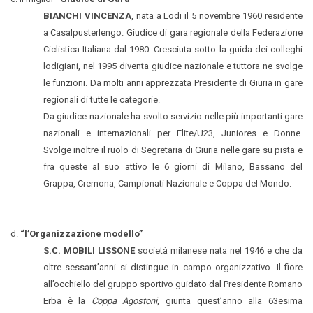
BIANCHI VINCENZA
, nata a Lodi il 5 novembre 1960 residente
a Casalpusterlengo. Giudice di gara regionale della Federazione
Ciclistica Italiana dal 1980. Cresciuta sotto la guida dei colleghi
lodigiani, nel 1995 diventa giudice nazionale e tuttora ne svolge
le funzioni. Da molti anni apprezzata Presidente di Giuria in gare
regionali di tutte le categorie.
Da giudice nazionale ha svolto servizio nelle più importanti gare
nazionali e internazionali per Elite/U23, Juniores e Donne.
Svolge inoltre il ruolo di Segretaria di Giuria nelle gare su pista e
fra queste al suo attivo le 6 giorni di Milano, Bassano del
Grappa, Cremona, Campionati Nazionale e Coppa del Mondo.
d.
“l’Organizzazione modello”
S.C. MOBILI LISSONE
società milanese nata nel 1946 e che da
oltre sessant’anni si distingue in campo organizzativo. Il fiore
all’occhiello del gruppo sportivo guidato dal Presidente Romano
Erba è la
Coppa Agostoni
, giunta quest’anno alla 63esima