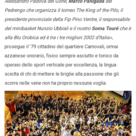
Alessandro Padova del Gorle,
Marco Panigada
del
Pedrengo che organizza il torneo The King of the Pilo, il
presidente provinciale della Fip Pino Ventre, il responsabile
del minibasket Nunzio Ubbiali e il nostro
Soma Touré
che è
alla Blu Orobica ed è tra i tre migliori 2002 d’Italia»
,
prosegue il ’79 cittadino del quartiere Carnovali, ormai
azzanese onorario, fisico sempre asciutto e tonico da
operaio dello sport verticale per eccellenza, la lingua
sciolta di chi di mettere le briglie alla passione che gli
scorre nelle vene non ha proprio nessuna voglia.