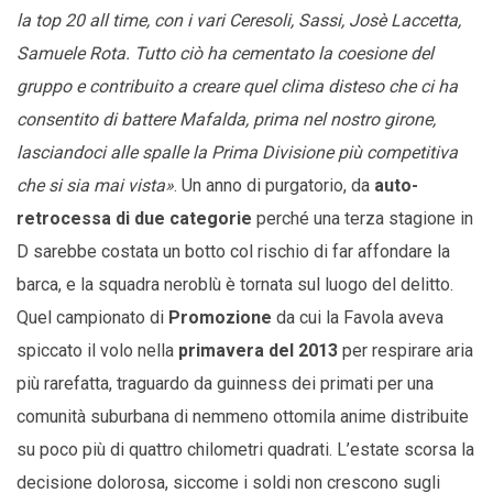
la top 20 all time, con i vari Ceresoli, Sassi, Josè Laccetta,
Samuele Rota. Tutto ciò ha cementato la coesione del
gruppo e contribuito a creare quel clima disteso che ci ha
consentito di battere Mafalda, prima nel nostro girone,
lasciandoci alle spalle la Prima Divisione più competitiva
che si sia mai vista»
. Un anno di purgatorio, da
auto-
retrocessa di due categorie
perché una terza stagione in
D sarebbe costata un botto col rischio di far affondare la
barca, e la squadra neroblù è tornata sul luogo del delitto.
Quel campionato di
Promozione
da cui la Favola aveva
spiccato il volo nella
primavera del 2013
per respirare aria
più rarefatta, traguardo da guinness dei primati per una
comunità suburbana di nemmeno ottomila anime distribuite
su poco più di quattro chilometri quadrati. L’estate scorsa la
decisione dolorosa, siccome i soldi non crescono sugli