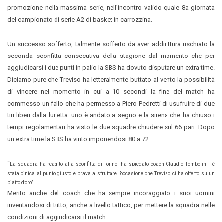
promozione nella massima serie, nell’incontro valido quale 8a giornata
del campionato di serie A2 di basket in carrozzina.
Un successo sofferto, talmente sofferto da aver addirittura rischiato la
seconda sconfitta consecutiva della stagione dal momento che per
aggiudicarsi i due punti in palio la SBS ha dovuto disputare un extra time.
Diciamo pure che Treviso ha letteralmente buttato al vento la possibilità
di vincere nel momento in cui a 10 secondi la fine del match ha
commesso un fallo che ha permesso a Piero Pedretti di usufruire di due
tiri liberi dalla lunetta: uno è andato a segno e la sirena che ha chiuso i
tempi regolamentari ha visto le due squadre chiudere sul 66 pari. Dopo
un extra time la SBS ha vinto imponendosi 80 a 72.
“
La squadra ha reagito alla sconfitta di Torino -ha spiegato coach Claudio Tombolini-, è
stata cinica al punto giusto e brava a sfruttare l’occasione che Treviso ci ha offerto su un
piatto d’oro”.
Merito anche del coach che ha sempre incoraggiato i suoi uomini
inventandosi di tutto, anche a livello tattico, per mettere la squadra nelle
condizioni di aggiudicarsi il match.