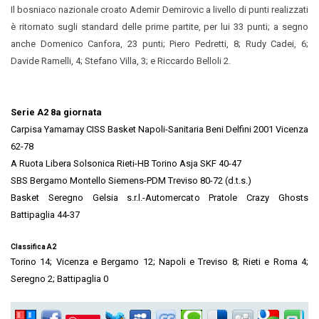
Il bosniaco nazionale croato Ademir Demirovic a livello di punti realizzati
è ritornato sugli standard delle prime partite, per lui 33 punti; a segno
anche Domenico Canfora, 23 punti; Piero Pedretti, 8; Rudy Cadei, 6;
Davide Ramelli, 4; Stefano Villa, 3; e Riccardo Belloli 2.
Serie A2 8a giornata
Carpisa Yamamay CISS Basket Napoli-Sanitaria Beni Delfini 2001 Vicenza
62-78
A Ruota Libera Solsonica Rieti-HB Torino Asja SKF 40-47
SBS Bergamo Montello Siemens-PDM Treviso 80-72 (d.t.s.)
Basket Seregno Gelsia s.r.l.-Automercato Pratole Crazy Ghosts
Battipaglia 44-37
Classifica A2
Torino 14; Vicenza e Bergamo 12; Napoli e Treviso 8; Rieti e Roma 4;
Seregno 2; Battipaglia 0