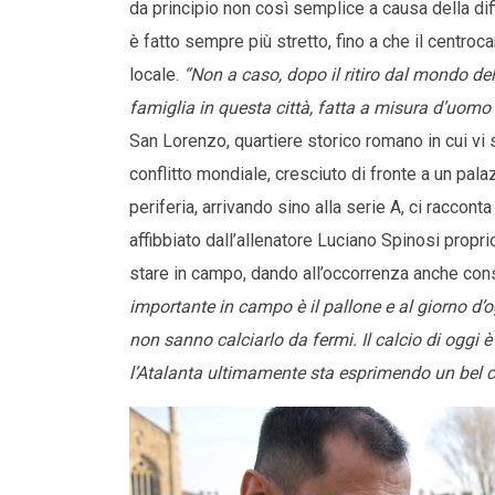
da principio non così semplice a causa della diff
è fatto sempre più stretto, fino a che il centro
locale.
“Non a caso, dopo il ritiro dal mondo del 
famiglia in questa città, fatta a misura d’uomo e
San Lorenzo, quartiere storico romano in cui vi
conflitto mondiale, cresciuto di fronte a un pal
periferia, arrivando sino alla serie A, ci raccon
affibbiato dall’allenatore Luciano Spinosi propri
stare in campo, dando all’occorrenza anche consi
importante in campo è il pallone e al giorno d’o
non sanno calciarlo da fermi. Il calcio di oggi è
l’Atalanta ultimamente sta esprimendo un bel c