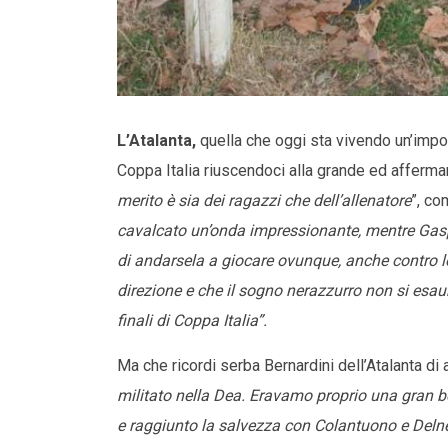
L’Atalanta,
quella che oggi sta vivendo un’impor
Coppa Italia riuscendoci alla grande ed afferman
merito è sia dei ragazzi che dell’allenatore
”, co
cavalcato un’onda impressionante, mentre Gasp
di andarsela a giocare ovunque, anche contro l
direzione e che il sogno nerazzurro non si esau
finali di Coppa Italia”.
Ma che ricordi serba Bernardini dell’Atalanta di a
militato nella Dea. Eravamo proprio una gran b
e raggiunto la salvezza con Colantuono e Delne