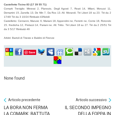
Castelletto Ticino 83 (17 39 55 71)
Comark Treviglio: Minessi 2, Planezio, Degli Agosti 7, Reati 14, Milani, Moruzzi 11,
Demartini 15, Zanella 13, De Min 7, Da Ros 13. All. Morandi. Tiri Liberi 18 su 23.
Tiri da 2
17/49 Tiri da 3 10/24 Rimbalzi 43
Nobili
Castelletto: Centanni, Marusic 6, Mariani 18, Appendini ne, Ferretti ne, Conte 18, Rotondo
15, Ihedioha 12, Prelazzi 14, Pariani ne. All. Tritto. Tiri Liberi 18 su 27.
Tiri da 2 25/51 Tiri
da 3 5/17 Rimbalzi 46
Arbitri: Bartoli di Trieste e Baldini di Firenze
Save
None found
Articolo precedente
Articolo successivo
LA BORA NON FERMA
IL SECONDO IMPEGNO
LA COMARK: BATTUTA
DELLA FOPPA IN