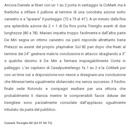
Ancora Daniele ai liberi con un 1 su 2 porta in vantaggio la CoMark ma è
Ihedioha a infilare il pallone al termine di una concitata azione sotto
canestro e a “spaiare” il punteggio (72 a 73 al 41’). A un minuto dalla fine
una splendida azione da 2 + 1 di Da Ros porta Treviglio avanti di due
lunghezze (80 a 78). Mariani impatta troppo facilmente e dall’altra parte
De Min segna un ottimo canestro cui però risponde altrettanto bene
Prelazzi su assist del proprio playmaker. Sul 82 pari dopo che Reati al
termine dei 24” gestisce male la conclusione in attacco sbagliando a 3”
e qualche decimo è De Min a fermare inspiegabilmente Conte in
palleggio. L’ex capitano di Casalpusterlengo fa 1 su 2 e la CoMark pur
con un time out a disposizione non riesce a disegnare una conclusione
che Minessi tenta ugualmente sbilanciato ma senza successo. Il fischio
finale vede Rotondo e compagni esultare per una vittoria che
probabilmente li rilancia mentre le comprensibili facce deluse dei
trevigliesi sono parzialmente consolate dall’applauso ugualmente
tributato da parte del pubblico.
Comark Treviglio 82 (14 37 54 71)