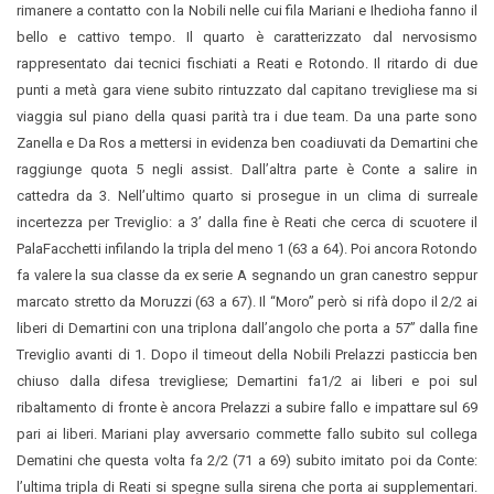
rimanere a contatto con la Nobili nelle cui fila Mariani e Ihedioha fanno il
bello e cattivo tempo. Il quarto è caratterizzato dal nervosismo
rappresentato dai tecnici fischiati a Reati e Rotondo. Il ritardo di due
punti a metà gara viene subito rintuzzato dal capitano trevigliese ma si
viaggia sul piano della quasi parità tra i due team. Da una parte sono
Zanella e Da Ros a mettersi in evidenza ben coadiuvati da Demartini che
raggiunge quota 5 negli assist. Dall’altra parte è Conte a salire in
cattedra da 3. Nell’ultimo quarto si prosegue in un clima di surreale
incertezza per Treviglio: a 3’ dalla fine è Reati che cerca di scuotere il
PalaFacchetti infilando la tripla del meno 1 (63 a 64). Poi ancora Rotondo
fa valere la sua classe da ex serie A segnando un gran canestro seppur
marcato stretto da Moruzzi (63 a 67). Il “Moro” però si rifà dopo il 2/2 ai
liberi di Demartini con una triplona dall’angolo che porta a 57” dalla fine
Treviglio avanti di 1. Dopo il timeout della Nobili Prelazzi pasticcia ben
chiuso dalla difesa trevigliese; Demartini fa1/2 ai liberi e poi sul
ribaltamento di fronte è ancora Prelazzi a subire fallo e impattare sul 69
pari ai liberi. Mariani play avversario commette fallo subito sul collega
Dematini che questa volta fa 2/2 (71 a 69) subito imitato poi da Conte:
l’ultima tripla di Reati si spegne sulla sirena che porta ai supplementari.