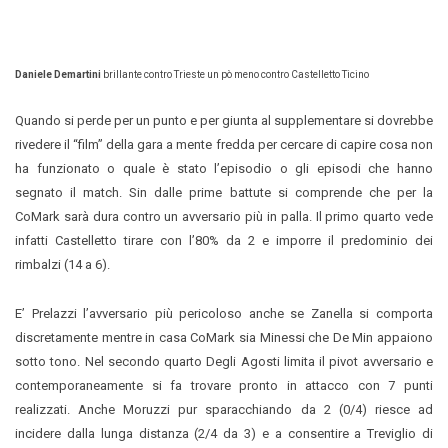
Daniele Demartini
brillante contro Trieste un pò meno contro Castelletto Ticino
Quando si perde per un punto e per giunta al supplementare si dovrebbe
rivedere il “film” della gara a mente fredda per cercare di capire cosa non
ha funzionato o quale è stato l’episodio o gli episodi che hanno
segnato il match. Sin dalle prime battute si comprende che per la
CoMark sarà dura contro un avversario più in palla. Il primo quarto vede
infatti Castelletto tirare con l’80% da 2 e imporre il predominio dei
rimbalzi (14 a 6).
E’ Prelazzi l’avversario più pericoloso anche se Zanella si comporta
discretamente mentre in casa CoMark sia Minessi che De Min appaiono
sotto tono. Nel secondo quarto Degli Agosti limita il pivot avversario e
contemporaneamente si fa trovare pronto in attacco con 7 punti
realizzati. Anche Moruzzi pur sparacchiando da 2 (0/4) riesce ad
incidere dalla lunga distanza (2/4 da 3) e a consentire a Treviglio di