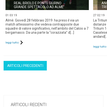
REAL BRIOLO E PONTE GIURINO
AN
GRANDE SPETTACOLO AD ALME’
TR
01 03 19
27 02 19
Almè. Giovedì 28 febbraio 2019 ha preso il via un
La Triti
match attesissimo che vedeva contrapposte due
distanze
squadre di valore significativo, nell’ambito del Calcio a 7
Tritium 1
bergamasco. Da una parte la “corazzata” d[...]
Casatese
andand[..
leggi tutto
leggi tutto
ARTICOLI PRECEDENTI
ARTICOLI RECENTI