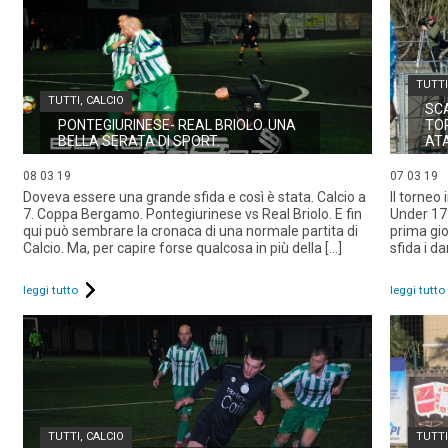
TUTTI
TUTTI
,
CALCIO
SCA
PONTEGIURINESE- REAL BRIOLO. UNA
TO
BELLA SERATA DI SPORT.
ATA
08 03 19
07 03 19
Doveva essere una grande sfida e così è stata. Calcio a
Il torneo
7. Coppa Bergamo. Pontegiurinese vs Real Briolo. E fin
Under 17
qui può sembrare la cronaca di una normale partita di
prima gio
Calcio. Ma, per capire forse qualcosa in più della [...]
sfida i d
leggi tutto
leggi tutto
TUTTI
,
CALCIO
TUTTI