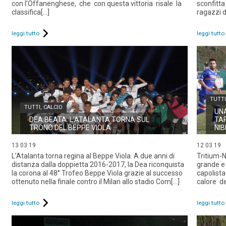
con l’Offanenghese, che con questa vittoria risale la
sconfitta 
classifica[...]
ragazzi d
leggi tutto
leggi tutto
TUTTI
TUTTI
,
CALCIO
UN
DEA BEATA: L’ATALANTA TORNA SUL
TA
TRONO DEL BEPPE VIOLA
NI
13 03 19
12 03 19
L’Atalanta torna regina al Beppe Viola. A due anni di
Tritium-
distanza dalla doppietta 2016-2017, la Dea riconquista
grande e 
la corona al 48° Trofeo Beppe Viola grazie al successo
capolist
ottenuto nella finale contro il Milan allo stadio Com[...]
calore de
leggi tutto
leggi tutto