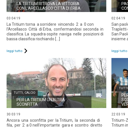
LA TRITIUM RITROVA LA VITTORIA
PA
CON L’ARCELLASCO CITTÀ DI ERBA
CO
03 04 19
02 04 19
La Tritium torna a sorridere vincendo 2 a 0 con
San paolo
l’Arcellasco Città di Erba, confermandosi seconda in
Trapletti
classifica. La squadra ospite naviga nelle posizioni di
San Paolo
bassa classifica rischiando [...]
insieme a
leggi tutto
leggi tutto
TUTTI
TUTTI
,
CALCIO
PER
PER LA TRITIUM UN’ALTRA
SCO
SCONFITTA
VE
30 03 19
22 03 19
Ancora una sconfitta per la Tritium, la seconda di
Tritium-Z
fila, per 2 a 0 nell’importante gara e scontro diretto
Tritium i