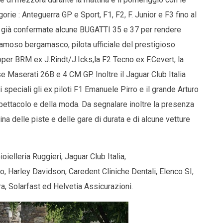
rie : Anteguerra GP e Sport, F1, F2, F. Junior e F3 fino al
ne già confermate alcune BUGATTI 35 e 37 per rendere
 famoso bergamasco, pilota ufficiale del prestigioso
per BRM ex J.Rindt/J.Icks,la F2 Tecno ex F.Cevert, la
 Maserati 26B e 4 CM GP. Inoltre il Jaguar Club Italia
ti speciali gli ex piloti F1 Emanuele Pirro e il grande Arturo
pettacolo e della moda. Da segnalare inoltre la presenza
a delle piste e delle gare di durata e di alcune vetture
oielleria Ruggieri, Jaguar Club Italia,
, Harley Davidson, Caredent Cliniche Dentali, Elenco SI,
ra, Solarfast ed Helvetia Assicurazioni.