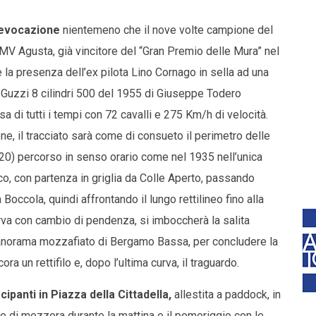
rievocazione
nientemeno che il nove volte campione del
 MV Agusta, già vincitore del “Gran Premio delle Mura” nel
e la presenza dell’ex pilota Lino Cornago in sella ad una
Guzzi 8 cilindri 500 del 1955 di Giuseppe Todero
a di tutti i tempi con 72 cavalli e 275 Km/h di velocità.
e, il tracciato sarà come di consueto il perimetro delle
0) percorso in senso orario come nel 1935 nell’unica
co, con partenza in griglia da Colle Aperto, passando
occola, quindi affrontando il lungo rettilineo fino alla
rva con cambio di pendenza, si imboccherà la salita
panorama mozzafiato di Bergamo Bassa, per concludere la
a un rettifilo e, dopo l’ultima curva, il traguardo.
cipanti in Piazza della Cittadella,
allestita a paddock, in
e di mezzora durante la mattina e il pomeriggio con le