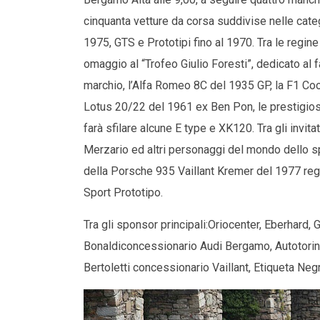
cinquanta vetture da corsa suddivise nelle catego
1975, GTS e Prototipi fino al 1970. Tra le regi
omaggio al “Trofeo Giulio Foresti”, dedicato al
marchio, l’Alfa Romeo 8C del 1935 GP, la F1 Coo
Lotus 20/22 del 1961 ex Ben Pon, le prestigiose
farà sfilare alcune E type e XK120. Tra gli invita
Merzario ed altri personaggi del mondo dello s
della Porsche 935 Vaillant Kremer del 1977 regin
Sport Prototipo.
Tra gli sponsor principali:Oriocenter, Eberhard, Gi
Bonaldiconcessionario Audi Bergamo, Autotorino
Bertoletti concessionario Vaillant, Etiqueta Neg