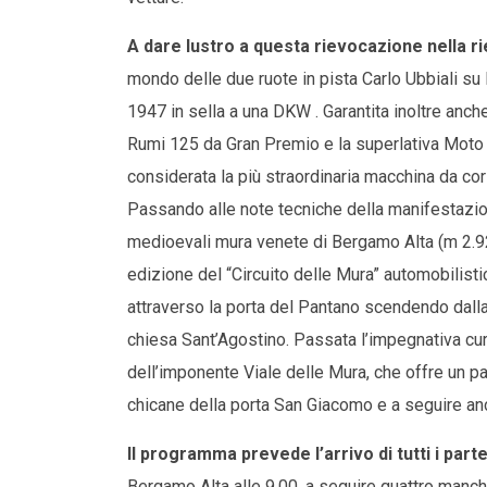
A dare lustro a questa rievocazione nella 
mondo delle due ruote in pista Carlo Ubbiali su
1947 in sella a una DKW . Garantita inoltre anch
Rumi 125 da Gran Premio e la superlativa Moto 
considerata la più straordinaria macchina da cors
Passando alle note tecniche della manifestazion
medioevali mura venete di Bergamo Alta (m 2.92
edizione del “Circuito delle Mura” automobilisti
attraverso la porta del Pantano scendendo dalla B
chiesa Sant’Agostino. Passata l’impegnativa cu
dell’imponente Viale delle Mura, che offre un 
chicane della porta San Giacomo e a seguire ancor
Il programma prevede l’arrivo di tutti i parte
Bergamo Alta alle 9,00, a seguire quattro manch