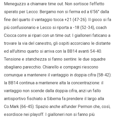
Meneguzzo a chiamare time out. Non sortisce l’effetto
sperato per Lecco: Bergamo non si ferma ed a 6’56’’ dalla
fine del quarto il vantaggio tocca +21 (47-26). Il gioco si fa
più confusionario e Lecco si riporta a -18 (52-34), coach
Ciocca corre ai ripari con un time out. I gialloneri faticano a
trovare la via del canestro, gli ospiti accorciano le distante
ed all’ultimo quarto si arriva con la BB14 avanti 54-40.
Tensione e stanchezza si fanno sentire: le due squadre
sbagliano parecchio. Chiarello e compagni riescono
comunque a mantenere il vantaggio in doppia cifra (58-42):
la BB14 continua a mantenere alta la concentrazione: il
vantaggio non scende dalla doppia cifra, anzi un fallo
antisportivo fischiato a Siberna fa prendere il largo alla
Co.Mark (66-45). Spazio anche all’under Permon che, così,
esordisce nei playoff. I gialloneri non si fanno più