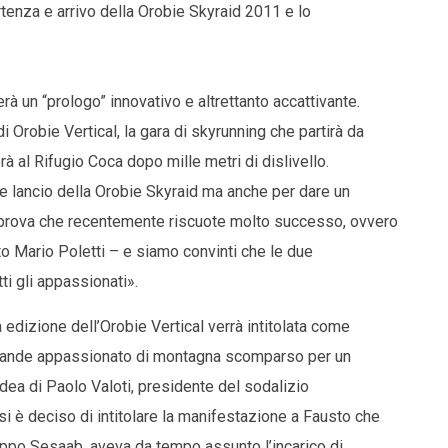
tenza e arrivo della Orobie Skyraid 2011 e lo
rà un “prologo” innovativo e altrettanto accattivante.
 Orobie Vertical, la gara di skyrunning che partirà da
à al Rifugio Coca dopo mille metri di dislivello.
 lancio della Orobie Skyraid ma anche per dare un
a prova che recentemente riscuote molto successo, ovvero
nto Mario Poletti – e siamo convinti che le due
ti gli appassionati».
 edizione dell’Orobie Vertical verrà intitolata come
grande appassionato di montagna scomparso per un
idea di Paolo Valoti, presidente del sodalizio
si è deciso di intitolare la manifestazione a Fausto che
uppo Sesaab, aveva da tempo assunto l’incarico di