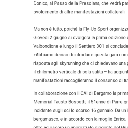
Donico, al Passo della Presolana, che vedrà par
svolgimento di altre manifestazioni collaterali.
Ma non è tutto, poiché la Fly-Up Sport organizze
Giovedì 2 giugno si svolgerà la prima edizione di
Valbondione e lungo il Sentiero 301 si concluder
«Abbiamo deciso di introdurre questa gara come
risposta agli skyrunning che ci chiedevano un
il chilometro verticale di sola salita – ha aggiu
manifestazioni raccoglieranno il consenso di tut
In collaborazione con il CAI di Bergamo la prima
Memorial Fausto Bossetti, il 51enne di Parre 
incidente sugli sci lo scorso 16 gennaio. Da un’
bergamasco, e in accordo con la moglie Enrica, 
oltre ad essere un apprezzato dirigente del Gr