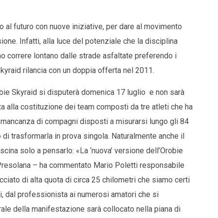
o al futuro con nuove iniziative, per dare al movimento
. Infatti, alla luce del potenziale che la disciplina
no correre lontano dalle strade asfaltate preferendo i
Skyraid rilancia con un doppia offerta nel 2011.
robie Skyraid si disputerà domenica 17 luglio e non sarà
ta alla costituzione dei team composti da tre atleti che ha
r mancanza di compagni disposti a misurarsi lungo gli 84
o di trasformarla in prova singola. Naturalmente anche il
scina solo a pensarlo: «La ‘nuova’ versione dell’Orobie
 Presolana – ha commentato Mario Poletti responsabile
ciato di alta quota di circa 25 chilometri che siamo certi
elli, dal professionista ai numerosi amatori che si
rale della manifestazione sarà collocato nella piana di