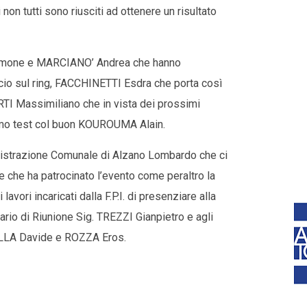
n tutti sono riusciti ad ottenere un risultato
O Simone e MARCIANO’ Andrea che hanno
ccio sul ring, FACCHINETTI Esdra che porta così
BERTI Massimiliano che in vista dei prossimi
timo test col buon KOUROUMA Alain.
inistrazione Comunale di Alzano Lombardo che ci
e che ha patrocinato l’evento come peraltro la
avori incaricati dalla F.P.I. di presenziare alla
rio di Riunione Sig. TREZZI Gianpietro e agli
INELLA Davide e ROZZA Eros.