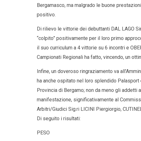
Bergamasco, ma malgrado le buone prestazioni no
positivo.
Di rilievo le vittorie dei debuttanti DAL LAG
“colpito” positivamente per il loro primo appro
il suo curriculum a 4 vittorie su 6 incontri e O
Campionati Regionali ha fatto, vincendo, un ot
Infine, un doveroso ringraziamento va all’Amm
ha anche ospitato nel loro splendido Palasport 
Provincia di Bergamo; non da meno gli addetti ai l
manifestazione, significativamente al Commissa
Arbitri/Giudici Sig.ri LICINI Piergiorgio, CUT
Di seguito i risultati:
PESO