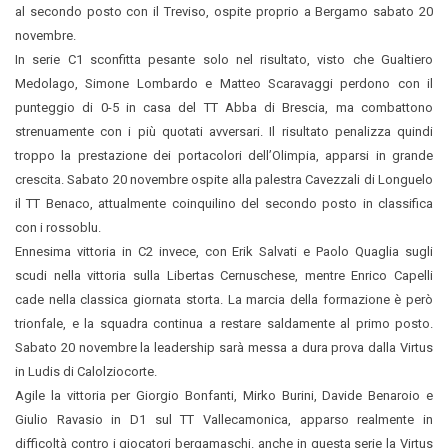
al secondo posto con il Treviso, ospite proprio a Bergamo sabato 20
novembre.
In serie C1 sconfitta pesante solo nel risultato, visto che Gualtiero
Medolago, Simone Lombardo e Matteo Scaravaggi perdono con il
punteggio di 0-5 in casa del TT Abba di Brescia, ma combattono
strenuamente con i più quotati avversari. Il risultato penalizza quindi
troppo la prestazione dei portacolori dell’Olimpia, apparsi in grande
crescita. Sabato 20 novembre ospite alla palestra Cavezzali di Longuelo
il TT Benaco, attualmente coinquilino del secondo posto in classifica
con i rossoblu.
Ennesima vittoria in C2 invece, con Erik Salvati e Paolo Quaglia sugli
scudi nella vittoria sulla Libertas Cernuschese, mentre Enrico Capelli
cade nella classica giornata storta. La marcia della formazione è però
trionfale, e la squadra continua a restare saldamente al primo posto.
Sabato 20 novembre la leadership sarà messa a dura prova dalla Virtus
in Ludis di Calolziocorte.
Agile la vittoria per Giorgio Bonfanti, Mirko Burini, Davide Benaroio e
Giulio Ravasio in D1 sul TT Vallecamonica, apparso realmente in
difficoltà contro i giocatori bergamaschi. anche in questa serie la Virtus